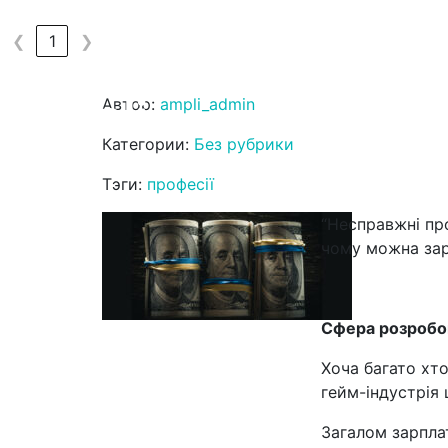
Топ 5 “несправжніх професій
❮
❮
❮
❮
❮
❮
❮
❮
❮
1
1
1
1
1
1
1
1
1
❯
❯
❯
❯
❯
❯
❯
❯
❯
Опубликовано: 04.11.2022 в 14:38
Автор:
ampli_admin
Головна
Он
Категории:
Без рубрики
Тэги:
професії
“Несправжні про
чому можна зар
Сфера розробо
Хоча багато хто
гейм-індустрія
Загалом зарпла