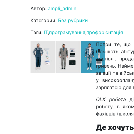
Автор:
ampli_admin
Категории:
Без рубрики
Тэги:
IT
,
програмування
,
профорієнтація
Попри те, що 
більшість абіт
торгівлі, прод
гривень. Найме
авіації та війс
у високооплач
зарплатою для 
OLX робота
ді
роботу, в яко
фахівців (школя
Де хочуть