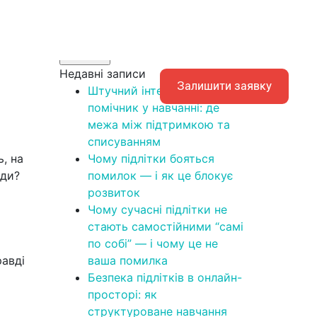
Поиск
×
Искать
Недавні записи
EN
Залишити заявку
Штучний інтелект як
помічник у навчанні: де
межа між підтримкою та
списуванням
ь, на
Чому підлітки бояться
юди?
помилок — і як це блокує
розвиток
Чому сучасні підлітки не
стають самостійними “самі
по собі” — і чому це не
равді
ваша помилка
Безпека підлітків в онлайн-
просторі: як
структуроване навчання