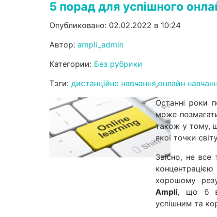
5 порад для успішного онла
Опубликовано: 02.02.2022 в 10:24
Автор:
ampli_admin
Категории:
Без рубрики
Тэги:
дистанційне навчання
,
онлайн навчан
Останні роки п
може позмагати
також у тому, 
якої точки світ
Звісно, не все
концентрацією
хорошому резу
Ampli
, що б в
успішним та к