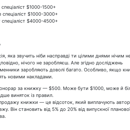
r спеціаліст $1000-1500+
e спеціаліст $1000-3000+
r спеціаліст $4000-4500+
о
я, яка звучить ніби насправді ти цілими днями нічим н
дповідно, нічого не заробляєш. Але згідно досліджень
ьсменники заробляють доволі багато. Особливо, якщо к
ять новими накладами.
гонорар за книжку — $500. Може бути $1000, може й бі
дше виняток із правил.
 продажу книжки — це відсоток, який виплачують авто
ажу. Він становить від 5% до 20% від випускної планової
ва.