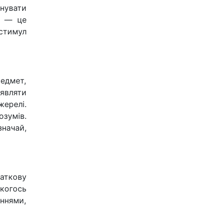
нувати
и — це
 стимул
редмет,
являти
жерелі.
озумів.
значай,
аткову
когось
ннями,