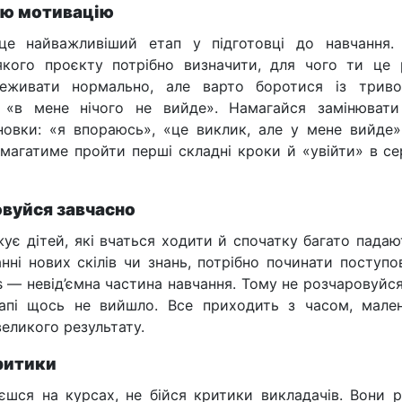
вою мотивацію
е найважливіший етап у підготовці до навчання.
якого проєкту потрібно визначити, для чого ти це 
реживати нормально, але варто боротися із трив
«в мене нічого не вийде». Намагайся замінювати
новки: «я впораюсь», «це виклик, але у мене вийде»
магатиме пройти перші складні кроки й «увійти» в с
овуйся завчасно
жує дітей, які вчаться ходити й спочатку багато падаю
нні нових скілів чи знань, потрібно починати поступо
ps — невід’ємна частина навчання. Тому не розчаровуйс
апі щось не вийшло. Все приходить з часом, мале
еликого результату.
критики
шся на курсах, не бійся критики викладачів. Вони р