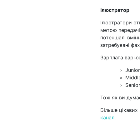
Ілюстратор
Ілюстратори ств
метою передачі
потенціал, вмі
затребувані фах
Зарплата варіює
Junio
Middl
Senio
Тож як ви думає
Більше цікавих 
канал
.