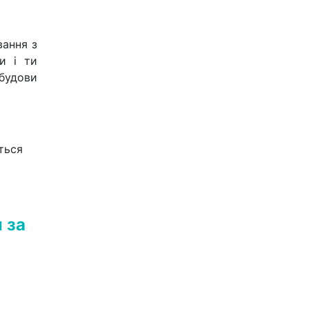
вання з
и і ти
будови
ться
 за