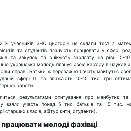
31% учасників ЗНО цьогоріч не склали тест з матем
урієнтів та студентів планують працювати у сфері роз
ажів та закупок та очікують зарплату на рівні 5-10
нше українська молодь планує свою кар’єру в науковій 
ьковій справі. Батьки ж переважно бачать майбутнє свої
уваній сфері IT та вважають 10-15 тис. грн оптим
першої роботи.
литься результатами опитування про майбутнє та
му взяли участь понад 5 тис. батьків та 1,5 тис. м
рі старших класів, абітурієнти, студенти).
 працювати молоді фахівці