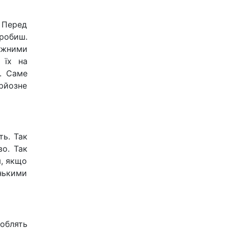
 Перед
робиш.
ожними
 їх на
. Саме
ерйозне
ть. Так
во. Так
я, якщо
нькими
облять