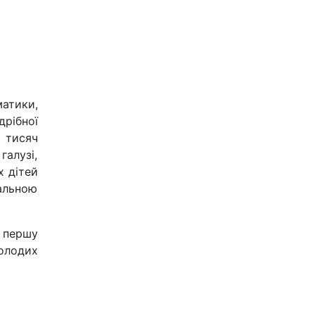
атики,
дрібної
 тисяч
галузі,
х дітей
альною
 першу
олодих