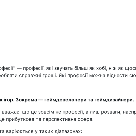
”, за які платять справжні гроші
Профорієнтаційний тест
Тиць!
лайн навчання
Новини
Контакти
фесії” — професії, які звучать більш як хобі, ніж як щос
обляти справжні гроші. Які професії можна віднести с
к ігор. Зокрема — геймдевелопери та геймдизайнери.
 вважає, що це зовсім не професії, а лиш розваги, насп
 це прибуткова та перспективна сфера.
та варіюється у таких діапазонах: