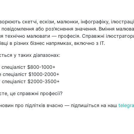
орюють скетчі, ескізи, малюнки, інфографіку, ілюстраці
 повідомлення або роз’яснення значення. Вміння малюв
ння технічно малювати — професія. Справжні ілюстрато
івці в різних бізнес напрямках, включно з IT.
ться у таких діапазонах:
r спеціаліст $800-1000+
e спеціаліст $1000-2000+
r спеціаліст $2000-3500+
те, це справжні професії?
новин про підлітків вчасно — підпишіться на наш
telegr