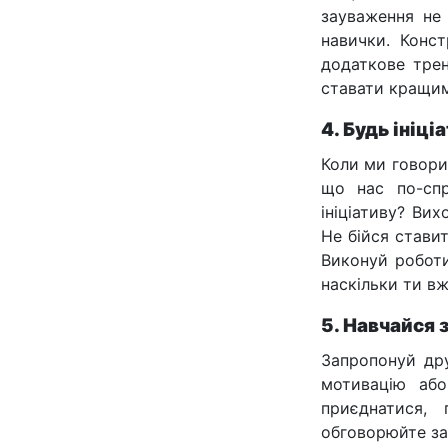
зауваження не 
навички. Конс
додаткове трен
ставати кращим
4. Будь ініц
Коли ми говори
що нас по-спр
ініціативу? Ви
Не бійся стави
Виконуй роботи
наскільки ти в
5. Навчайся 
Запропонуй др
мотивацію або
приєднатися, 
обговорюйте за