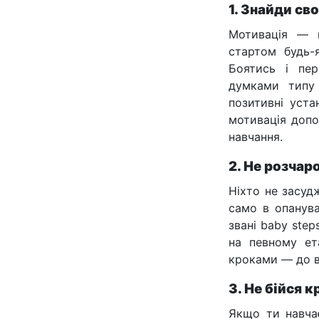
1. Знайди с
Мотивація — ц
стартом будь-
Боятись і пе
думками типу 
позитивні уста
мотивація допо
навчання.
2. Не розчар
Ніхто не засуд
само в опанува
звані baby ste
на певному ет
кроками — до в
3. Не бійся 
Якщо ти навчає