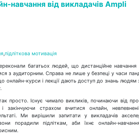
йн-навчання від викладачів Ampli
ня
,
підліткова мотивація
ереконали багатьох людей, що дистанційне навчання 
ся з аудиторним. Справа не лише у безпеці у часи панд
що онлайн-курси і лекції дають доступ до знань людям 
у.
 так просто. Існує чимало викликів, починаючи від пр
 і закінчуючи страхом вчитися онлайн, невпевнен
льтаті. Ми вирішили запитати у викладачів акселе
они порадили підліткам, аби їхнє онлайн-навчанн
орисним.