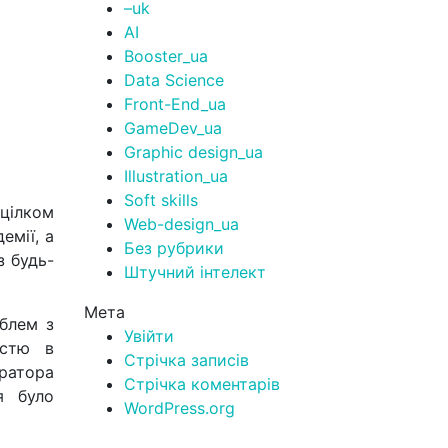
–uk
AI
Booster_ua
Data Science
Front-End_ua
GameDev_ua
Graphic design_ua
Illustration_ua
Soft skills
цілком
Web-design_ua
емії, а
Без рубрики
з будь-
Штучний інтелект
Мета
облем з
Увійти
істю в
Стрічка записів
ратора
Стрічка коментарів
я було
WordPress.org