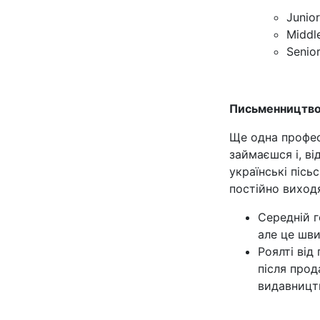
Junio
Middl
Senio
Письменництв
Ще одна професі
займаєшся і, ві
українські піс
постійно виход
Середній 
але це шви
Роялті від
після прод
видавницт