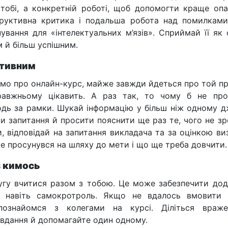
тобі, а конкретній роботі, щоб допомогти краще опа
труктивна критика і подальша робота над помилкам
ування для «інтелектуальних м’язів». Сприймай її як
 й більш успішним.
іативним
мо про онлайн-курс, майже завжди йдеться про той п
авжньому цікавить. А раз так, то чому б не про
ходь за рамки. Шукай інформацію у більш ніж одному д
ти запитання й просити пояснити ще раз те, чого не зр
, відповідай на запитання викладача та за оцінкою ви
же просунувся на шляху до мети і що ще треба довчити.
з кимось
угу вчитися разом з тобою. Це може забезпечити дод
 навіть самокротроль. Якщо не вдалось вмовити 
познайомся з колегами на курсі. Діліться враже
вдання й допомагайте один одному.