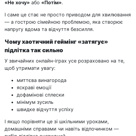
«Не хочу»
або
«Потім»
.
І саме це стає не просто приводом для хвилювання
— а гострою сімейною проблемою, яка створює
напругу вдома та відчуття безсилля.
Чому хаотичний геймінг «затягує»
підлітка так сильно
У звичайних онлайн-іграх усе розраховано на те,
щоб утримати увагу:
миттєва винагорода
яскраві емоції
дофамінові сплески
мінімум зусиль
швидке відчуття успіху
І якщо порівняти це зі шкільними уроками,
домашніми справами чи навіть відпочинком —