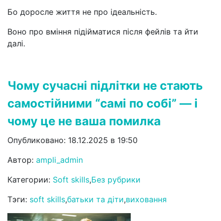
Бо доросле життя не про ідеальність.
Воно про вміння підійматися після фейлів та йти
далі.
Чому сучасні підлітки не стають
самостійними “самі по собі” — і
чому це не ваша помилка
Опубликовано: 18.12.2025 в 19:50
Автор:
ampli_admin
Категории:
Soft skills
,
Без рубрики
Тэги:
soft skills
,
батьки та діти
,
виховання