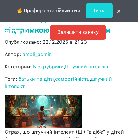
Штучний інтелект як помічник у
×
Профорієнтаційний тест
Тиць!
навчанні: де межа між
підтримкою та списуванням
Залишити заявку
Опубликовано: 22.12.2025 в 21:23
Автор:
ampli_admin
Категории:
Без рубрики
,
Штучний інтелект
Тэги:
батьки та діти
,
самостійність
,
штучний
інтелект
Страх, що штучний інтелект (ШІ) “відіб’є” у дітей