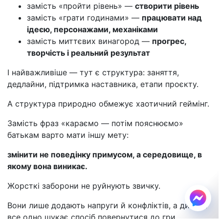
замість «пройти рівень» —
створити рівень
замість «грати годинами» —
працювати над
ідеєю, персонажами, механіками
замість миттєвих винагород —
прогрес,
творчість і реальний результат
І найважливіше — тут є структура: заняття,
дедлайни, підтримка наставника, етапи проєкту.
А структура природно обмежує хаотичний геймінг.
Замість фраз «караємо — потім пояснюємо»
батькам варто мати іншу мету:
змінити не поведінку примусом, а середовище, в
якому вона виникає.
Жорсткі заборони не руйнують звичку.
Вони лише додають напруги й конфліктів, а дитина
все одно шукає спосіб повернутися до гри.