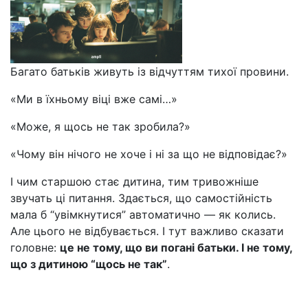
Багато батьків живуть із відчуттям тихої провини.
«Ми в їхньому віці вже самі…»
«Може, я щось не так зробила?»
«Чому він нічого не хоче і ні за що не відповідає?»
І чим старшою стає дитина, тим тривожніше
звучать ці питання. Здається, що самостійність
мала б “увімкнутися” автоматично — як колись.
Але цього не відбувається. І тут важливо сказати
головне:
це не тому, що ви погані батьки. І не тому,
що з дитиною “щось не так”
.