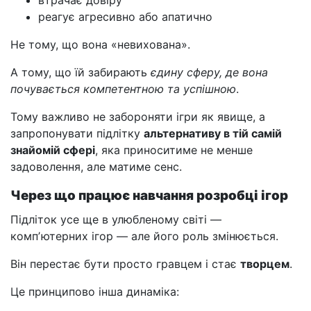
втрачає довіру
реагує агресивно або апатично
Не тому, що вона «невихована».
А тому, що їй забирають
єдину сферу, де вона
почувається компетентною та успішною
.
Тому важливо не забороняти ігри як явище, а
запропонувати підлітку
альтернативу в тій самій
знайомій сфері
, яка приноситиме не менше
задоволення, але матиме сенс.
Через що працює навчання розробці ігор
Підліток усе ще в улюбленому світі —
компʼютерних ігор — але його роль змінюється.
Він перестає бути просто гравцем і стає
творцем
.
Це принципово інша динаміка: