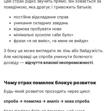
Цей страх рідко звучить прямо. Він ховається за
поведінкою, яка дратує і тривожить батьків:
постійне відкладання справ
уникання складних завдань
відмова пробувати нове
мінімальні зусилля «аби було»
фрази «я не вмію», «в мене не вийде»
З боку це може виглядати як лінь або байдужість.
Але насправді це спроба уникнути болючого
досвіду —
відчуття власної неспроможності
.
Чому страх помилок блокує розвиток
Будь-який розвиток проходить через цикл:
спроба → помилка → аналіз → нова спроба
.