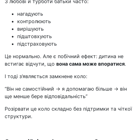
З любові й турботи батьки часто:
нагадують
контролюють
вирішують
підштовхують
підстраховують
Це нормально. Але є побічний ефект: дитина не
встигає відчути, що
вона сама може впоратися
.
І тоді з’являється замкнене коло:
“Він не самостійний → я допомагаю більше → він
ще менше бере відповідальність”
Розірвати це коло складно без підтримки та чіткої
структури.