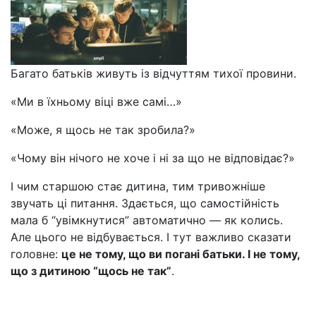
Багато батьків живуть із відчуттям тихої провини.
«Ми в їхньому віці вже самі…»
«Може, я щось не так зробила?»
«Чому він нічого не хоче і ні за що не відповідає?»
І чим старшою стає дитина, тим тривожніше
звучать ці питання. Здається, що самостійність
мала б “увімкнутися” автоматично — як колись.
Але цього не відбувається. І тут важливо сказати
головне:
це не тому, що ви погані батьки. І не тому,
що з дитиною “щось не так”
.