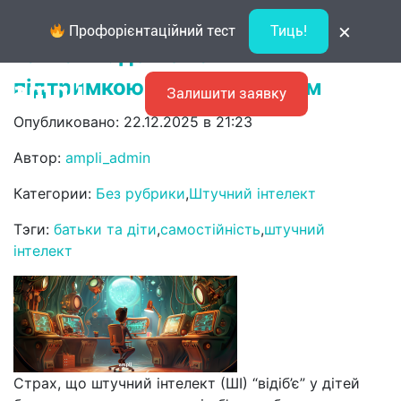
Штучний інтелект як помічник у
×
Профорієнтаційний тест
Тиць!
навчанні: де межа між
підтримкою та списуванням
Залишити заявку
Опубликовано: 22.12.2025 в 21:23
Автор:
ampli_admin
Категории:
Без рубрики
,
Штучний інтелект
Тэги:
батьки та діти
,
самостійність
,
штучний
інтелект
Страх, що штучний інтелект (ШІ) “відіб’є” у дітей