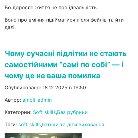
Бо доросле життя не про ідеальність.
Воно про вміння підійматися після фейлів та йти
далі.
Чому сучасні підлітки не стають
самостійними “самі по собі” — і
чому це не ваша помилка
Опубликовано: 18.12.2025 в 19:50
Автор:
ampli_admin
Категории:
Soft skills
,
Без рубрики
Тэги:
soft skills
,
батьки та діти
,
виховання