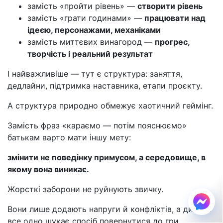
замість «пройти рівень» —
створити рівень
замість «грати годинами» —
працювати над
ідеєю, персонажами, механіками
замість миттєвих винагород —
прогрес,
творчість і реальний результат
І найважливіше — тут є структура: заняття,
дедлайни, підтримка наставника, етапи проєкту.
А структура природно обмежує хаотичний геймінг.
Замість фраз «караємо — потім пояснюємо»
батькам варто мати іншу мету:
змінити не поведінку примусом, а середовище, в
якому вона виникає.
Жорсткі заборони не руйнують звичку.
Вони лише додають напруги й конфліктів, а дитина
все одно шукає спосіб повернутися до гри.