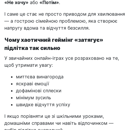
«Не хочу»
або
«Потім»
.
І саме це стає не просто приводом для хвилювання
— а гострою сімейною проблемою, яка створює
напругу вдома та відчуття безсилля.
Чому хаотичний геймінг «затягує»
підлітка так сильно
У звичайних онлайн-іграх усе розраховано на те,
щоб утримати увагу:
миттєва винагорода
яскраві емоції
дофамінові сплески
мінімум зусиль
швидке відчуття успіху
І якщо порівняти це зі шкільними уроками,
домашніми справами чи навіть відпочинком —