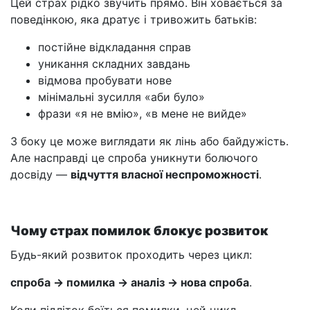
Цей страх рідко звучить прямо. Він ховається за
поведінкою, яка дратує і тривожить батьків:
постійне відкладання справ
уникання складних завдань
відмова пробувати нове
мінімальні зусилля «аби було»
фрази «я не вмію», «в мене не вийде»
З боку це може виглядати як лінь або байдужість.
Але насправді це спроба уникнути болючого
досвіду —
відчуття власної неспроможності
.
Чому страх помилок блокує розвиток
Будь-який розвиток проходить через цикл:
спроба → помилка → аналіз → нова спроба
.