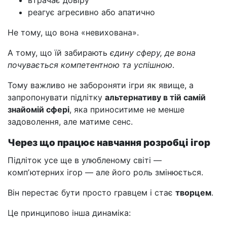
втрачає довіру
реагує агресивно або апатично
Не тому, що вона «невихована».
А тому, що їй забирають
єдину сферу, де вона
почувається компетентною та успішною
.
Тому важливо не забороняти ігри як явище, а
запропонувати підлітку
альтернативу в тій самій
знайомій сфері
, яка приноситиме не менше
задоволення, але матиме сенс.
Через що працює навчання розробці ігор
Підліток усе ще в улюбленому світі —
компʼютерних ігор — але його роль змінюється.
Він перестає бути просто гравцем і стає
творцем
.
Це принципово інша динаміка: