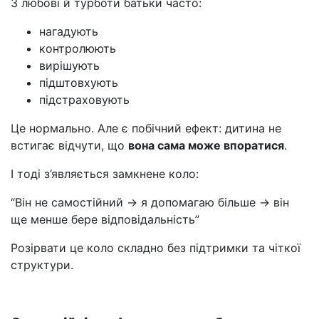
З любові й турботи батьки часто:
нагадують
контролюють
вирішують
підштовхують
підстраховують
Це нормально. Але є побічний ефект: дитина не
встигає відчути, що
вона сама може впоратися
.
І тоді з’являється замкнене коло:
“Він не самостійний → я допомагаю більше → він
ще менше бере відповідальність”
Розірвати це коло складно без підтримки та чіткої
структури.