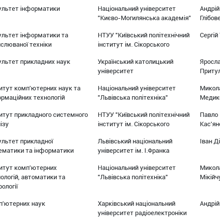
ультет інформатики
Національний університет
Андрій
"Києво-Могилянська академія"
Глібов
ультет інформатики та
НТУУ "Київський політехнічний
Сергій
слюваної техніки
інститут ім. Сікорського
ультет прикладних наук
Український католицький
Яросл
університет
Приту
итут комп'ютерних наук та
Національний університет
Микол
рмаційних технологій
"Львівська політехніка"
Медик
итут прикладного системного
НТУУ "Київський політехнічний
Павло
ізу
інститут ім. Сікорського
Кас'яно
льтет прикладної
Львівський національний
Іван Д
ематики та інформатики
університет ім. І.Франка
титут комп'ютерних
Національний університет
Микол
ологій, автоматики та
"Львівська політехніка"
Мікійч
ології
п'ютерних наук
Харківський національний
Андрій
університет радіоелектроніки