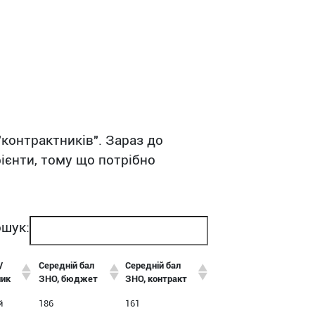
"контрактників". Зараз до
ієнти, тому що потрібно
шук:
/
Середній бал
Середній бал
ник
ЗНО, бюджет
ЗНО, контракт
й
186
161