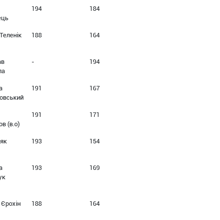
194
184
ець
 Теленік
188
164
ав
-
194
ла
а
191
167
овський
191
171
в (в.о)
іяк
193
154
а
193
169
ук
 Єрохін
188
164