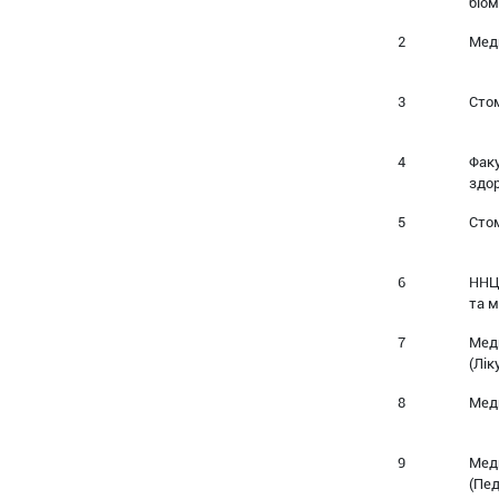
біом
2
Мед
3
Сто
4
Факу
здор
5
Сто
6
ННЦ 
та 
7
Мед
(Лік
8
Мед
9
Мед
(Пед