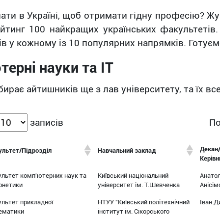
пати в Україні, щоб отримати гідну професію? Ж
йтинг 100 найкращих українських факультетів.
в у кожному із 10 популярних напрямків. Готуємо
терні науки та IT
бирає айтишників ще з лав університету, та їх вс
По
записів
Декан
ультет/Підрозділ
Навчальний заклад
Керівн
ультет комп'ютерних наук та
Київський національний
Анатол
рнетики
університет ім. Т.Шевченка
Анісім
льтет прикладної
НТУУ "Київський політехнічний
Іван Д
ематики
інститут ім. Сікорського