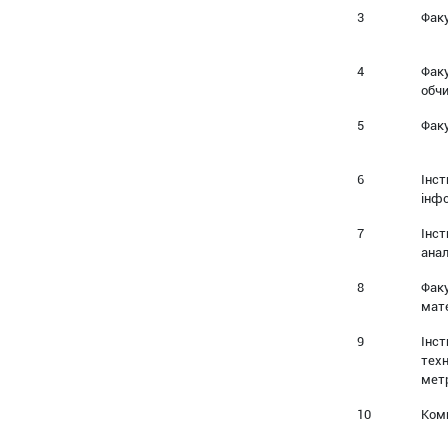
3
Фак
4
Фак
обчи
5
Фак
6
Інст
інфо
7
Інст
анал
8
Факу
мат
9
Інс
техн
метр
10
Ком