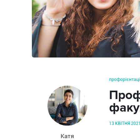
профорієнтац
Профе
факул
13 КВІТНЯ 202
Катя