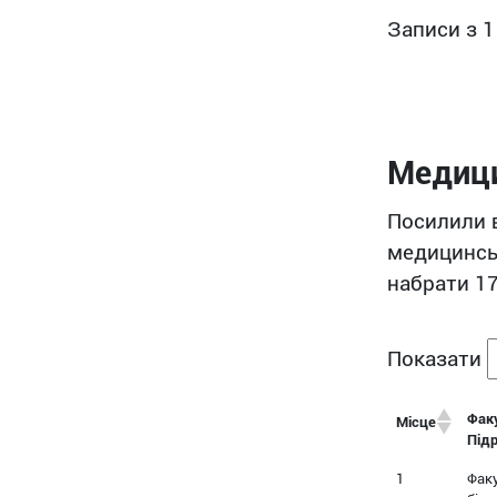
Записи з 1
Медиц
Посилили в
медицинськ
набрати 17
Показати
Фак
Місце
Під
1
Фак