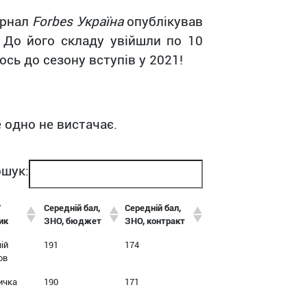
урнал
Forbes Україна
опублікував
 До його складу увійшли по 10
сь до сезону вступів у 2021!
е одно не вистачає.
шук:
/
Середній бал,
Середній бал,
ик
ЗНО, бюджет
ЗНО, контракт
ій
191
174
ов
ичка
190
171