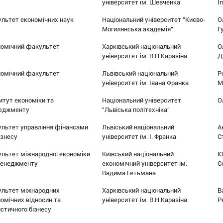
університет ім. Шевченка
І
льтет економічних наук
Національний університет "Києво-
О
Могилянська академія"
Г
номічний факультет
Харківський національний
О
університет ім. В.Н.Каразіна
Д
номічний факультет
Львівський національний
Р
університет ім. Івана Франка
М
итут економіки та
Національний університет
О
еджменту
"Львіська політехніка"
ультет управління фінансами
Львіський національний
А
ізнесу
університет ім. І. Франка
С
льтет міжнародної економіки
Київський національний
Ю
менеджменту
економічний університет ім.
С
Вадима Гетьмана
ультет міжнародних
Харківський національний
В
омічних відносин та
університет ім. В.Н.Каразіна
Р
стичного бізнесу