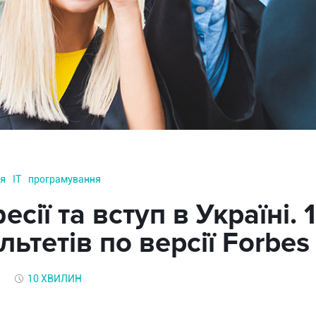
ія
IT
програмування
сії та вступ в Україні.
ьтетів по версії Forbes
1
10 ХВИЛИН