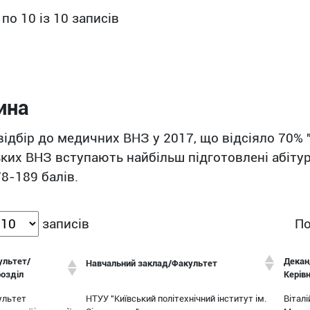
 по 10 із 10 записів
ина
ідбір до медичних ВНЗ у 2017, що відсіяло 70% 
их ВНЗ вступають найбільш підготовлені абітур
8-189 балів.
По
записів
ультет/
Декан
Навчальний заклад/Факультет
розділ
Керів
ультет
НТУУ "Київський політехнічний інститут ім.
Віталі