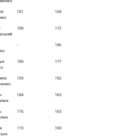
именко
ія
181
168
єнко
н
189
172
вський
-
186
нко
ья
189
177
ко
ила
193
152
ченко
н
184
163
алюк
ь
176
163
алюк
а
173
169
ська