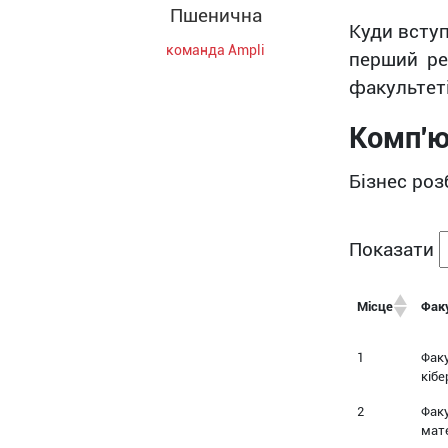
Пшенична
Куди всту
команда Ampli
перший ре
факультеті
Комп'ю
Бізнес роз
Показати
Місце
Фак
1
Фак
кібе
2
Факу
мат