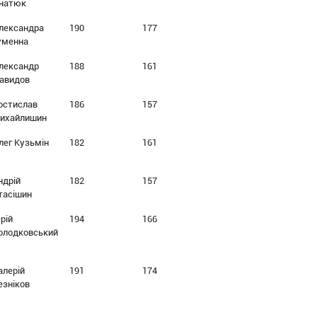
гнатюк
лександра
190
177
уменна
лександр
188
161
авидов
остислав
186
157
ихайлишин
лег Кузьмін
182
161
ндрій
182
157
тасішин
рій
194
166
олодковський
алерій
191
174
езніков