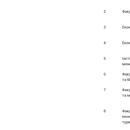
2
Факу
3
Еко
4
Еко
5
Інст
мен
6
Фак
та б
7
Факу
та 
8
Фак
екон
тури