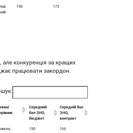
лав
190
173
кий
, але конкуренція за кращих
їжджає працювати закордон.
шук:
екан/
Середний
Середній бал
ерівник
бал ЗНО,
ЗНО,
бюджет
контракт
нжела
190
166