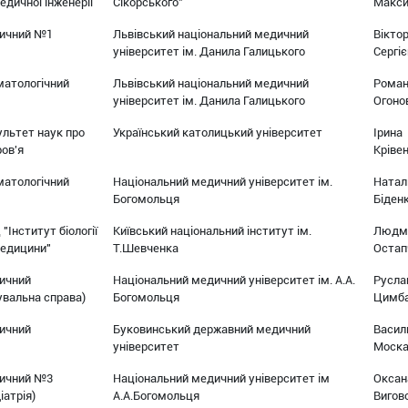
едичної інженерії
Сікорського"
Макс
ичний №1
Львівський національний медичний
Віктор
університет ім. Данила Галицького
Сергі
матологічний
Львівський національний медичний
Рома
університет ім. Данила Галицького
Огоно
льтет наук про
Український католицький університет
Ірина
ов'я
Кріве
матологічний
Національний медичний університет ім.
Натал
Богомольця
Біден
"Інститут біології
Київський національний інститут ім.
Людм
медицини"
Т.Шевченка
Остап
ичний
Національний медичний університет ім. А.А.
Русла
увальна справа)
Богомольця
Цимб
ичний
Буковинський державний медичний
Васил
університет
Моск
ичний №3
Національний медичний університет ім
Оксан
іатрія)
А.А.Богомольця
Вигов