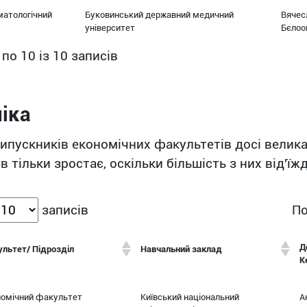
матологічний
Буковинський державний медичний
Вячес
університет
Бєлоо
 по 10 із 10 записів
іка
випускників економічних факультетів досі велика
в тільки зростає, оскільки більшість з них від'
По
записів
Д
льтет/ Підрозділ
Навчальний заклад
К
номічний факультет
Київський національний
А