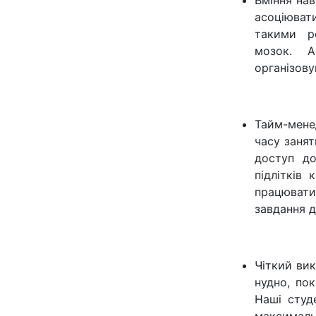
Вміння нав
асоціюват
такими р
мозок. 
організову
Тайм-мене
часу заня
доступ до
підлітків
працювати
завдання д
Чіткий ви
нудно, пок
Наші студ