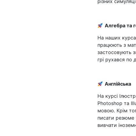
різних симуляці
Алгебра та 
На наших курса
працюють з мат
застосовують зн
грі рухався по д
Англійська
На курсі Ілюстр
Photoshop та Il
мовою. Крім то
писати резюме 
вивчати іноземн