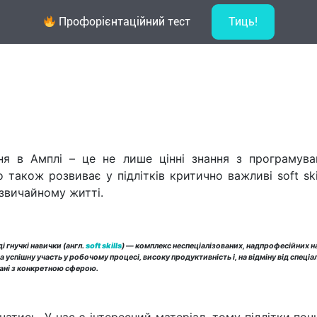
отримати завдяки онлайн навчанню
Профорієнтаційний тест
Тиць!
лайн навчання
Новини
Контакти
ня в Амплі – це не лише цінні знання з програмува
о також розвиває у підлітків критично важливі soft ski
звичайному житті.
ді гнучкі навички (англ.
soft skills
) — комплекс неспеціалізованих, надпрофесійних н
за успішну участь у робочому процесі, високу продуктивність і, на відміну від спеці
зані з конкретною сферою.