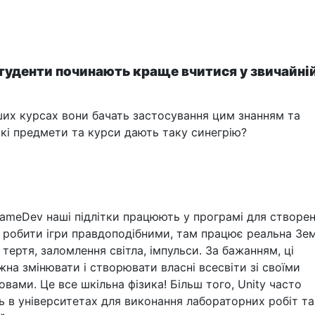
туденти починають краще вчитися у звичайні
ших курсах вони бачать застосування цим знанням та
Які предмети та курси дають таку синегрію?
GameDev наші підлітки працюють у програмі для створе
об робити ігри правдоподібними, там працює реальна Зе
а тертя, заломлення світла, імпульси. За бажанням, ці
на змінювати і створювати власні всесвіти зі своїми
вами. Це все шкільна фізика! Більш того, Unity часто
 в університетах для виконання лабораторних робіт та