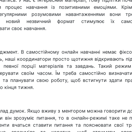
чатись. У нас є інтересний матеріал, тому підлітки по
и процес навчання із позитивними емоціями. Крім
егулярними розумовими навантаженнями вони тр
А новий незвичний формат стимулює їх самос
вати своє навчання.
джмент. В самостійному онлайн навчанні немає фіксо
ть, наші координатори просто щотижня відкривають пі
 певної порції матеріалів та завдань. Такий режим
 керувати своїм часом. Їм треба самостійно визначат
 та планувати свою роботу, щоб встигнути здати пра
о кінця тижня.
клад думок. Якщо вживу з ментором можна говорити д
и він зрозуміє питання, то в онлайн-режимі таке не 
енти вчаться ставити питання та пояснювати свої тр