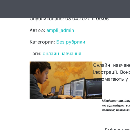
Які корисні звички можна 
Опубликовано: 08.04.2020 в 09:06
Автор:
ampli_admin
Головна
Он
Категории:
Без рубрики
Тэги:
онлайн навчання
Онлайн навчан
ілюстрації. Вон
допомагають у 
М’які навички, іно
які відповідають 
навичок, не пов’я