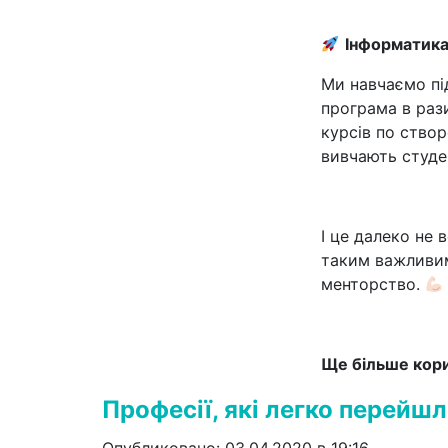
Інформатик
Ми навчаємо під
програма в раз
курсів по ство
вивчають студе
І це далеко не 
таким важливим
менторство.
Ще більше кори
Професії, які легко перейш