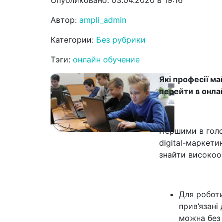
Опубликовано: 03.04.2020 в 19:16
Автор:
ampli_admin
Категории:
Без рубрики
Тэги:
онлайн обучение
Які професії м
перейти в онла
Першими в голов
digital-маркети
знайти високоо
Для роботи
прив’язані
можна без