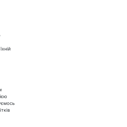
о
їхній
м
цією
нуємось
ітків