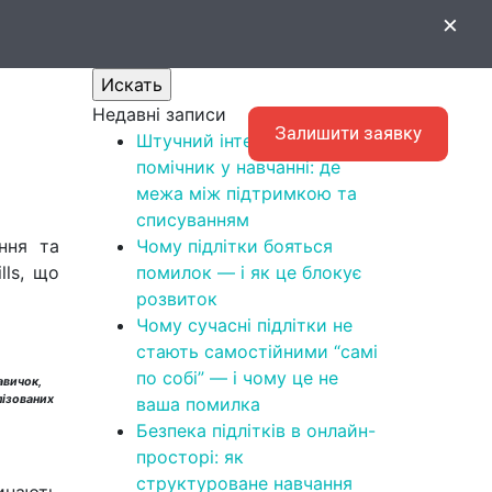
Поиск
×
Искать
Недавні записи
EN
Залишити заявку
Штучний інтелект як
помічник у навчанні: де
межа між підтримкою та
списуванням
ння та
Чому підлітки бояться
lls, що
помилок — і як це блокує
розвиток
Чому сучасні підлітки не
стають самостійними “самі
по собі” — і чому це не
авичок,
алізованих
ваша помилка
Безпека підлітків в онлайн-
просторі: як
структуроване навчання