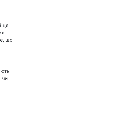
і ця
их
те, що
ають
ь чи