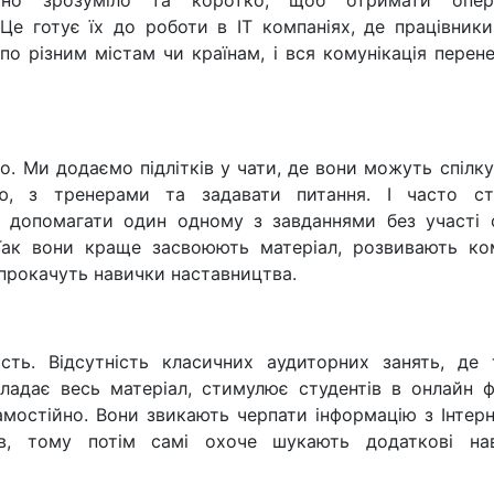
ьно зрозуміло та коротко, щоб отримати опер
 Це готує їх до роботи в IT компаніях, де працівник
по різним містам чи країнам, і вся комунікація перен
. Ми додаємо підлітків у чати, де вони можуть спілк
ю, з тренерами та задавати питання. І часто ст
 допомагати один одному з завданнями без участі 
Так вони краще засвоюють матеріал, розвивають ко
 прокачуть навички наставництва.
ість. Відсутність класичних аудиторних занять, де 
ладає весь матеріал, стимулює студентів в онлайн ф
амостійно. Вони звикають черпати інформацію з Інтер
ів, тому потім самі охоче шукають додаткові нав