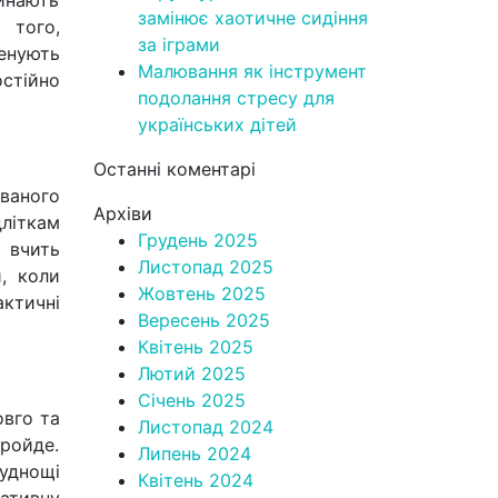
чинають
замінює хаотичне сидіння
 того,
за іграми
енують
Малювання як інструмент
тійно
подолання стресу для
українських дітей
Останні коментарі
ваного
Архіви
дліткам
Грудень 2025
 вчить
Листопад 2025
и, коли
Жовтень 2025
ктичні
Вересень 2025
Квітень 2025
Лютий 2025
Січень 2025
овго та
Листопад 2024
пройде.
Липень 2024
уднощі
Квітень 2024