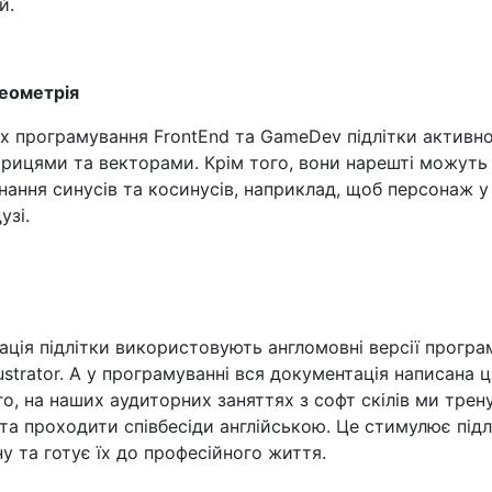
й.
геометрія
х програмування FrontEnd та GameDev підлітки активн
рицями та векторами. Крім того, вони нарешті можуть
ання синусів та косинусів, наприклад, щоб персонаж у 
узі.
ація підлітки використовують англомовні версії програ
lustrator. А у програмуванні вся документація написана 
го, на наших аудиторних заняттях з софт скілів ми тре
та проходити співбесіди англійською. Це стимулює підл
у та готує їх до професійного життя.