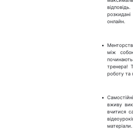
максимал
відповідь.
розкидані 
онлайн.
Менторство
між собо
починають
тренера! 
роботу та
Самостійн
вживу вик
вчитися с
відеоурок
матеріали.