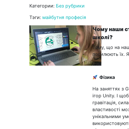
Категории:
Без рубрики
Тэги:
майбутня професія
Чому наши с
школі?
Тому, що на на
посилюють їх. 
Фізика
На заняттях з 
ігор Unity. І щ
гравітація, сил
властивості мож
унікальними умо
використовують