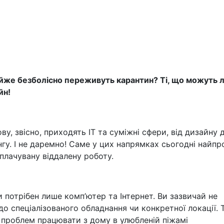
айже безболісно переживуть карантин? Ті, що можуть 
йн!
у, звісно, приходять IT та суміжні сфери, від дизайну 
нгу. І не даремно! Саме у цих напрямках сьогодні найпр
плачувану віддалену роботу.
 потрібен лише комп’ютер та Інтернет. Ви зазвичай не
 до спеціалізованого обладнання чи конкретної локації.
 проблем працювати з дому в улюбленій піжамі