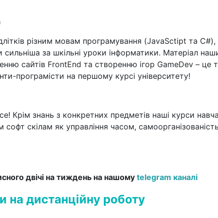
а
літків різним мовам програмування (JavaSctipt та С#), 
и сильніша за шкільні уроки інформатики. Матеріал наш
ренню сайтів FrontEnd та створенню ігор GameDev – це 
нти-програмісти на першому курсі університету!
все! Крім знань з конкретних предметів наші курси навч
 софт скілам як управління часом, самоорганізованіст
сного двічі на тиждень на нашому
telegram каналі
ли на дистанційну роботу