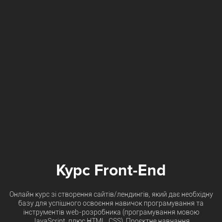
Курс Front-End
Онлайн курс зі створення сайтів/лендингів, який дає необхідну
базу для успішного освоєння навичок програмування та
інструментів web-розробника (програмування мовою
JavaScript, плюс HTML, CSS). Проєктне навчання