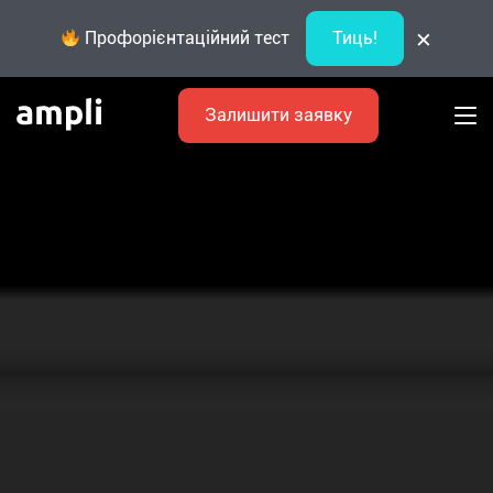
×
Профорієнтаційний тест
Тиць!
Залишити заявку