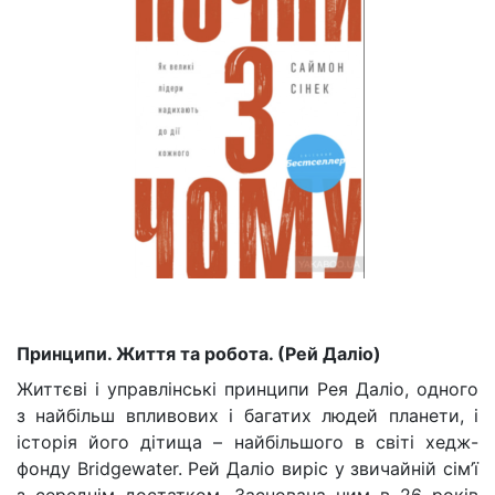
Принципи. Життя та робота. (Рей Даліо)
Життєві і управлінські принципи Рея Даліо, одного
з найбільш впливових і багатих людей планети, і
історія його дітища – найбільшого в світі хедж-
фонду Bridgewater. Рей Даліо виріс у звичайній сім’ї