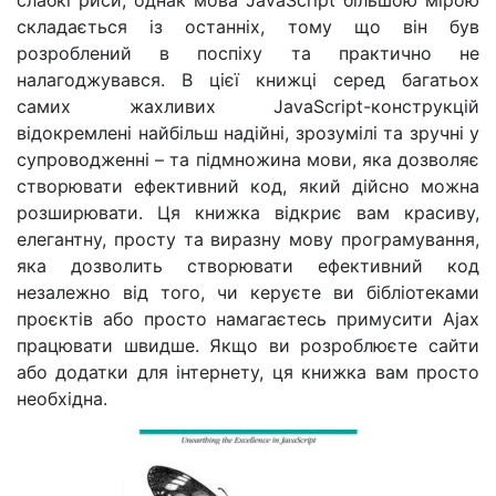
слабкі риси, однак мова JavaScript більшою мірою
складається
із
останніх, тому що він був
розроблений в поспіху та практично не
налагоджувався. В цієї книжці серед багатьох
самих жахливих JavaScript-конструкцій
відокремлені найбільш надійні, зрозумілі та зручні у
супроводженні
–
та підмножина мови, яка дозволяє
створювати ефективний код, який дійсно можна
розширювати. Ця книжка відкриє вам красиву,
елегантну, просту та виразну мову програмування,
яка дозволить створювати ефективний код
незалежно від того, чи керуєте ви бібліотеками
проєктів або просто намагаєтесь примусити Ajax
працювати швидше. Якщо ви розроблюєте сайти
або додатки для інтернету, ця книжка вам просто
необхідна.