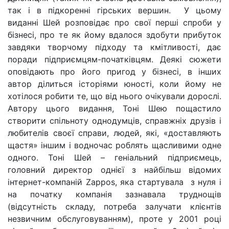
так і в підкоренні гірських вершин. У цьому
виданні Шей розповідає про свої перші спроби у
бізнесі, про те як йому вдалося здобути прибуток
завдяки творчому підходу та кмітливості, дає
поради підприємцям-початківцям. Деякі сюжети
оповідають про його пригод у бізнесі, в інших
автор ділиться історіями юності, коли йому не
хотілося робити те, що від нього очікували дорослі.
Автору цього видання, Тоні Шею пощастило
створити спільноту однодумців, справжніх друзів і
любителів своєї справи, людей, які, «доставляють
щастя» іншим і водночас роблять щасливими одне
одного. Тоні Шей – геніальний підприємець,
головний директор однієї з найбільш відомих
інтернет-компаній Zappos, яка стартувала з нуля і
на початку компанія зазнавала труднощів
(відсутність складу, потреба залучати клієнтів
незвичним обслуговуванням), проте у 2001 році