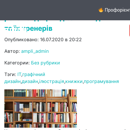
Небанальні книжки для підлітків:
Профорієнт
рекомендації від самих підлітків
та їх тренерів
Опубликовано: 16.07.2020 в 20:22
Автор:
ampli_admin
Категории:
Без рубрики
Тэги:
IT
,
графічний
дизайн
,
дизайн
,
ілюстрація
,
книжки
,
програмування