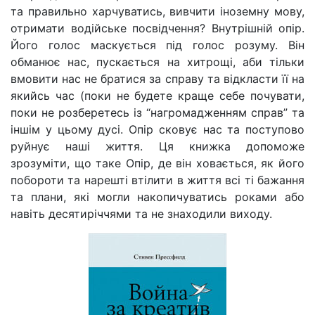
та правильно харчуватись, вивчити іноземну мову,
отримати водійське посвідчення? Внутрішній опір.
Його голос маскується під голос розуму. Він
обманює нас, пускається на хитрощі, аби тільки
вмовити нас не братися за справу та відкласти її на
якийсь час (поки не будете краще себе почувати,
поки не розберетесь із “нагромадженням справ” та
іншім у цьому дусі. Опір сковує нас та поступово
руйнує наші життя. Ця книжка допоможе
зрозуміти, що таке Опір, де він ховається, як його
побороти та нарешті втілити в життя всі ті бажання
та плани, які могли накопичуватись роками або
навіть десятиріччями та не знаходили виходу.