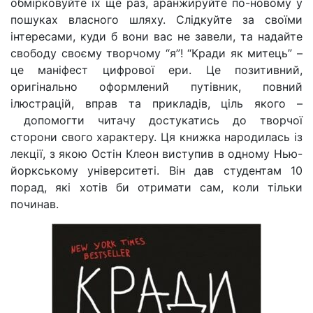
обмірковуйте їх ще раз,
аранжируйте
по-новому у
пошуках власного шляху. Слідкуйте за своїми
інтересами, куди б вони вас не завели, та надайте
свободу своєму творчому “я”! “Кради як митець” –
це маніфест цифрової ери. Це позитивний,
оригінально оформлений путівник, повний
ілюстрацій, вправ та прикладів, ціль якого
–
допомогти читачу достукатись до творчої
сторони свого характеру. Ця книжка народилась із
лекції, з якою Остін
Клеон
виступив в одному Нью-
йоркському університеті. Він дав студентам 10
порад, які хотів би отримати сам, коли тільки
починав.