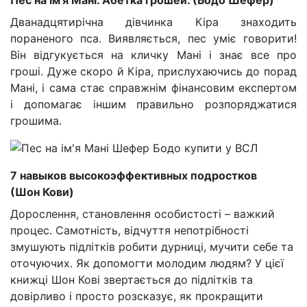
Пес на ім’я Мані. Абетка грошей. (Бодо Шефер)
Дванадцятирічна дівчинка Кіра знаходить
пораненого пса. Виявляється, пес уміє говорити!
Він відгукується на кличку Мані і знає все про
гроші. Дуже скоро й Кіра, прислухаючись до порад
Мані, і сама стає справжнім фінансовим експертом
і допомагає іншим правильно розпоряджатися
грошима.
7 навыков высокоэффективных подростков
(Шон
Кови
)
Дорослення, становлення особистості – важкий
процес. Самотність, відчуття непотрібності
змушують підлітків робити дурниці, мучити себе та
оточуючих. Як допомогти молодим людям? У цієї
книжці Шон Кові звертається до підлітків та
довірливо і просто розсказує, як прокращити