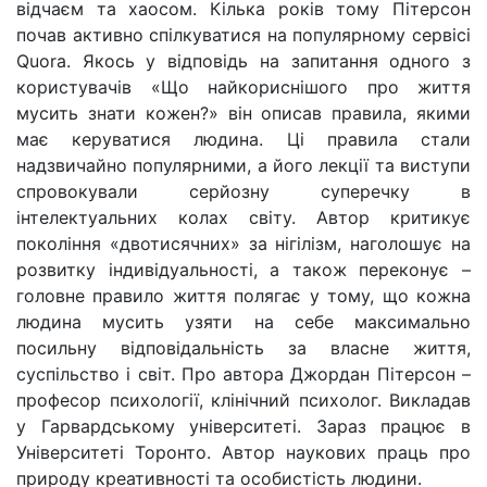
відчаєм та хаосом. Кілька років тому Пітерсон
почав активно спілкуватися на популярному сервісі
Quora. Якось у відповідь на запитання одного з
користувачів «Що найкориснішого про життя
мусить знати кожен?» він описав правила, якими
має керуватися людина. Ці правила стали
надзвичайно популярними, а його лекції та виступи
спровокували серйозну суперечку в
інтелектуальних колах світу. Автор критикує
покоління «двотисячних» за нігілізм, наголошує на
розвитку індивідуальності, а також переконує –
головне правило життя полягає у тому, що кожна
людина мусить узяти на себе максимально
посильну відповідальність за власне життя,
суспільство і світ. Про автора Джордан Пітерсон –
професор психології, клінічний психолог. Викладав
у Гарвардському університеті. Зараз працює в
Університеті Торонто. Автор наукових праць про
природу креативності та особистість людини.