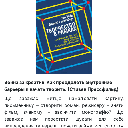
Война за креатив. Как преодолеть внутренние
барьеры и начать творить. (Стивен Прессфильд)
Що заважає митцю намалювати картину,
письменнику
–
створити роман, режисеру
–
зняти
фільм, вченому
–
закінчити монографію? Що
заважає нам перестати шукати для себе
виправдання та нарешті почати займатись спортом