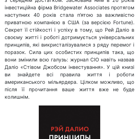
з середнім достатком. Заснована ним в 26 років
інвестиційна фірма Bridgewater Associates протягом
наступних 40 років стала п’ятою за важливістю
приватною компанією в США (за версією Fortune).
Секрет її стійкості і успіху в тому, що Рей Даліо в
своєму житті і роботі дотримується універсальних
принципів, які викристалізувалися з ряду перемог і
поразок. Сила цих особистих принципів така, що
вони змінили всю галузь: журнал CIO навіть назвав
Даліо «Стівом Джобсом інвестування». У цій книзі
ви знайдете всі правила життя і роботи
американського мільярдера. Цілком можливо, що
після її прочитання ваше життя вже не буде
колишнім.