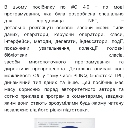
В цьому посібнику по #C 4.0 – по мові
програмування, яка була розроблена спеціально
для середовища
.
NET, –
детально розглянуті основні засоби мови: типи
даних, оператори, керуючи оператори, класи,
інтерфейси, методи, делегати, індексатори, події,
покажчики, узагальнення, колекції, головні
бібліотеки класів,
засоби
многопоточного
програмування та
директиви препроцесора. Детально описані нові
можливості C#, у тому числі PLINQ, бібліотека TPL,
динамічний тип даних та інше. Цей посібник має
масу корисних порад авторитетного автора та
сотню прикладів програм з коментарями, завдяки
яким вони стають зрозумілими будь-якому читачу
незалежно від його рівня підготовки.