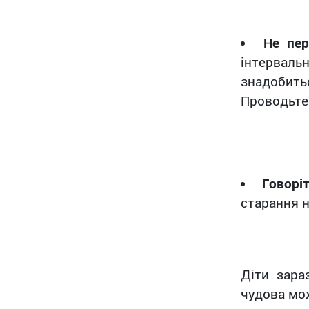
Не пер
інтерваль
знадобить
Проводьте 
Говорі
старання н
Діти зара
чудова мо