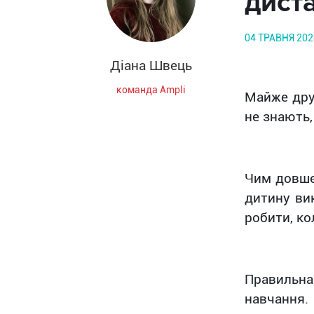
дист
04 ТРАВНЯ 20
Діана Швець
команда Ampli
Майже друг
не знають,
Чим довше
дитину ви
робити, ко
Правильна
навчання.