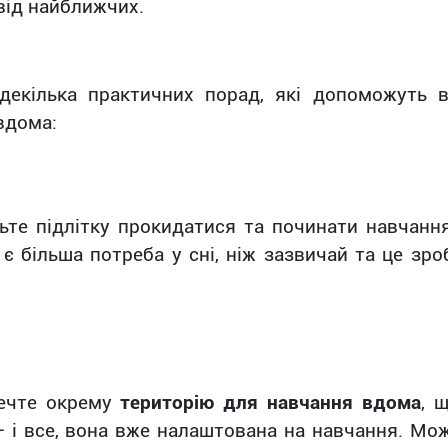
від найближчих.
декілька практичних порад, які допоможуть 
вдома:
ьте підлітку прокидатися та починати
навчанн
 є більша потреба у сні, ніж зазвичай та це зр
ечте окрему
територію для навчання вдома
, 
– і все, вона вже налаштована на навчання. Мож