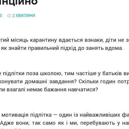
анційно
20
2 ХВИЛИНИ
ий місяць карантину вдається взнаки, діти не 
 як знайти правильний підхід до занять вдома.
 підлітки поза школою, тим частіше у батьків в
конувати домашні завдання? Скільки годин пот
ли взагалі немає бажання навчатися?
 мотивація підлітка
—
один із найважливіших фа
 Адже вони, так само як і ми, перебувають у на