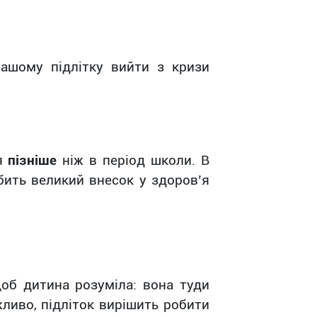
вашому підлітку вийти з кризи
я
пізніше
ніж в період школи. В
обить великий внесок у здоров’я
щоб дитина розуміла: вона туди
ливо, підліток вирішить робити