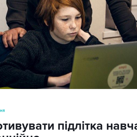
ння
отивувати підлітка навч