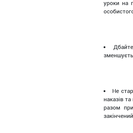
уроки на 
особистого
Дбайт
зменшуєть
Не стар
наказів та
разом при
закінчений