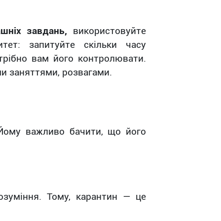
ашніх завдань,
використовуйте
итет: запитуйте скільки часу
трібно вам його контролювати.
ми заняттями, розвагами.
ому важливо бачити, що його
озуміння. Тому, карантин
—
це