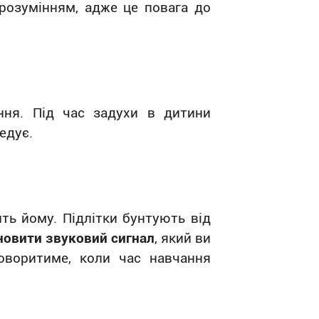
 розумінням, адже це повага до
ня. Під час задухи в дитини
едує.
ть йому. Підлітки бунтують від
новити звуковий сигнал
, який ви
оворитиме, коли час навчання