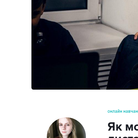
онлайн навча
Як м