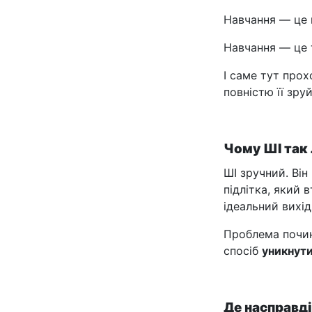
Навчання — це 
Навчання — це т
І саме тут про
повністю її зру
Чому ШІ так
ШІ зручний. Ві
підлітка, який 
ідеальний вихід
Проблема почин
спосіб
уникнути
Де насправд