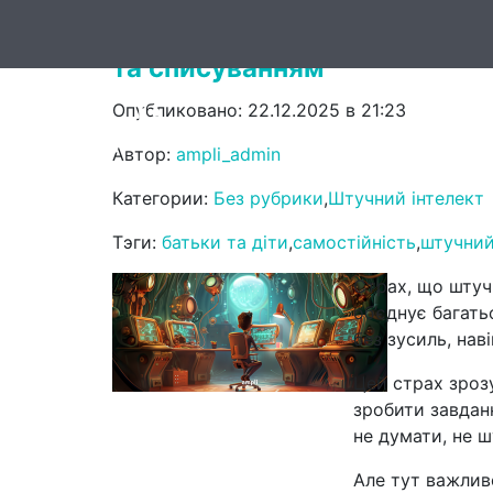
Штучний інтелект як помічн
та списуванням
Опубликовано: 22.12.2025 в 21:23
Головна
Он
Автор:
ampli_admin
Категории:
Без рубрики
,
Штучний інтелект
Тэги:
батьки та діти
,
самостійність
,
штучний
Страх, що штучн
об’єднує багат
без зусиль, нав
Цей страх зроз
зробити завдан
не думати, не 
Але тут важлив