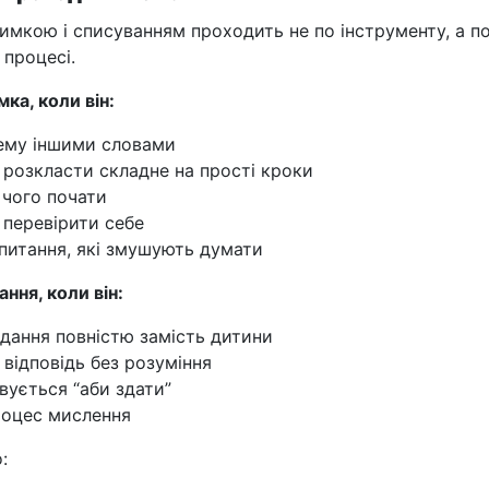
имкою і списуванням проходить не по інструменту, а п
 процесі.
ка, коли він:
ему іншими словами
 розкласти складне на прості кроки
з чого почати
 перевірити себе
питання, які змушують думати
ння, коли він:
дання повністю замість дитини
 відповідь без розуміння
вується “аби здати”
роцес мислення
: