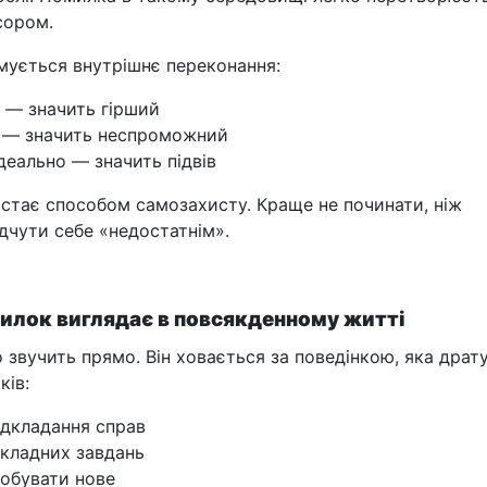
 сором.
ується внутрішнє переконання:
 — значить гірший
 — значить неспроможний
деально — значить підвів
стає способом самозахисту. Краще не починати, ніж
ідчути себе «недостатнім».
милок виглядає в повсякденному житті
 звучить прямо. Він ховається за поведінкою, яка драту
ків:
ідкладання справ
складних завдань
робувати нове