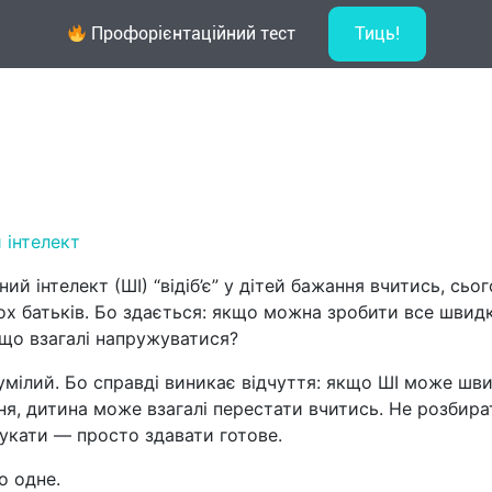
ик у навчанні: де межа між підтрим
Профорієнтаційний тест
Тиць!
лайн навчання
Новини
Контакти
 інтелект
ий інтелект (ШІ) “відіб’є” у дітей бажання вчитись, сьог
ьох батьків. Бо здається: якщо можна зробити все швид
іщо взагалі напружуватися?
умілий. Бо справді виникає відчуття: якщо ШІ може шв
ня, дитина може взагалі перестати вчитись. Не розбира
шукати — просто здавати готове.
о одне.