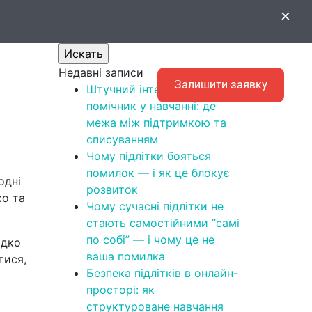
Поиск
×
кою
Искать
Недавні записи
EN
Залишити заявку
Штучний інтелект як
помічник у навчанні: де
межа між підтримкою та
списуванням
Чому підлітки бояться
помилок — і як це блокує
одні
розвиток
ко та
Чому сучасні підлітки не
стають самостійними “самі
по собі” — і чому це не
идко
ваша помилка
тися,
Безпека підлітків в онлайн-
просторі: як
структуроване навчання