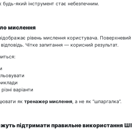
к будь-який інструмент стає небезпечним.
ало мислення
відображає рівень мислення користувача. Поверхневий
відповідь. Чітке запитання — корисний результат.
читься:
и
льовувати
риклади
 різні варіанти
ацювати як
тренажер мислення
, а не як “шпаргалка”.
ожуть підтримати правильне використання ШІ