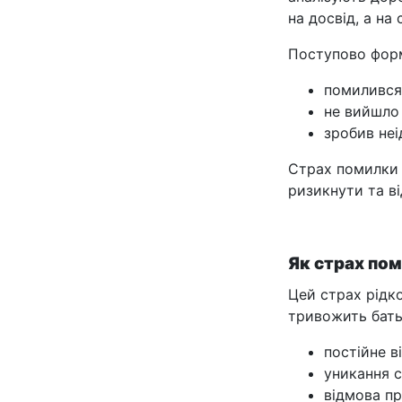
на досвід, а на
Поступово форм
помилився
не вийшло
зробив неі
Страх помилки 
ризикнути та в
Як страх по
Цей страх рідко
тривожить бать
постійне в
уникання 
відмова п