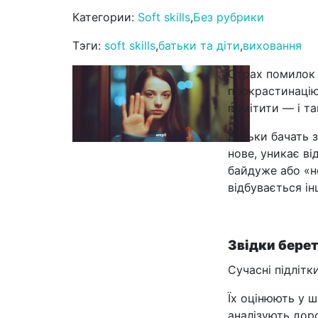
Категории:
Soft skills
,
Без рубрики
Тэги:
soft skills
,
батьки та діти
,
виховання
Страх помилок р
прокрастинацію 
помітити — і т
Батьки бачать з
нове, уникає ві
байдуже або «н
відбувається і
Звідки бере
Сучасні підлітки
Їх оцінюють у 
аналізують дор