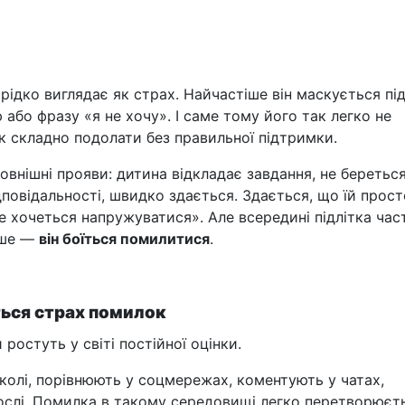
ідко виглядає як страх. Найчастіше він маскується під 
або фразу «я не хочу». І саме тому його так легко не
ак складно подолати без правильної підтримки.
овнішні прояви: дитина відкладає завдання, не береться
дповідальності, швидко здається. Здається, що їй прос
е хочеться напружуватися». Але всередині підлітка час
нше —
він боїться помилитися
.
ться страх помилок
 ростуть у світі постійної оцінки.
школі, порівнюють у соцмережах, коментують у чатах,
ослі. Помилка в такому середовищі легко перетворюєт