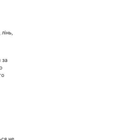
лінь,
 за
то
то
ься не