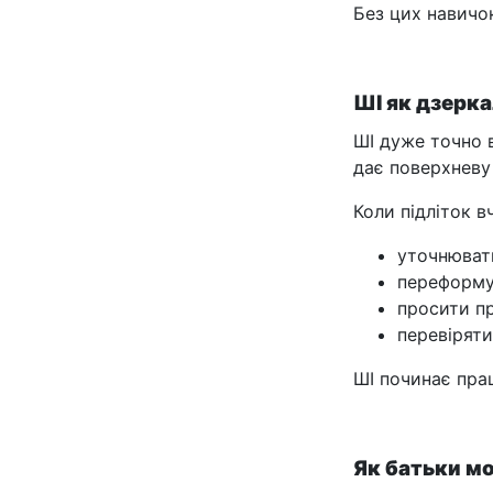
Без цих навичо
ШІ як дзерк
ШІ дуже точно 
дає поверхневу 
Коли підліток в
уточнюват
переформу
просити п
перевіряти
ШІ починає пр
Як батьки м