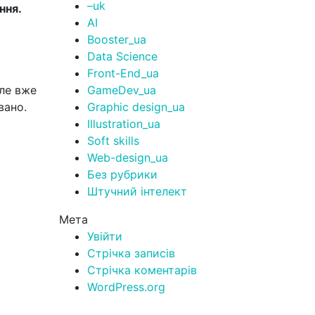
–uk
ння.
AI
Booster_ua
Data Science
Front-End_ua
але вже
GameDev_ua
вано.
Graphic design_ua
Illustration_ua
Soft skills
Web-design_ua
Без рубрики
Штучний інтелект
Мета
Увійти
Стрічка записів
Стрічка коментарів
WordPress.org