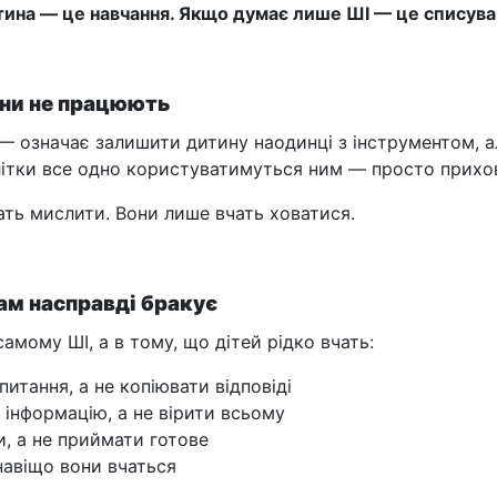
ина — це навчання. Якщо думає лише ШІ — це списува
ни не працюють
— означає залишити дитину наодинці з інструментом, 
длітки все одно користуватимуться ним — просто прихо
ать мислити. Вони лише вчать ховатися.
ам насправді бракує
амому ШІ, а в тому, що дітей рідко вчать:
питання, а не копіювати відповіді
 інформацію, а не вірити всьому
и, а не приймати готове
навіщо вони вчаться