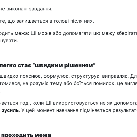
не виконані завдання.
е, що залишається в голові після них.
ходить межа: ШІ може або допомагати цю межу зберігат
йнувати.
 легко стає “швидким рішенням”
н швидко пояснює, формулює, структурує, виправляє. Дл
втомився, не розуміє тему або боїться помилок, це вигл
.
ається тоді, коли ШІ використовується не як допомога
 зусиль
. У цей момент навчання підміняється результат
і проходить межа