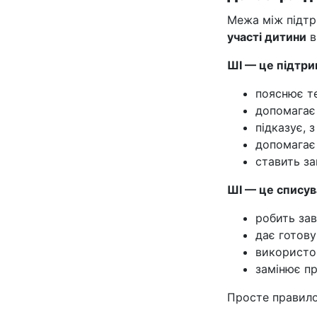
Межа між підтр
участі дитини
в
ШІ — це підтрим
пояснює т
допомагає
підказує, 
допомагає
ставить за
ШІ — це списува
робить зав
дає готову
використо
замінює п
Просте правило