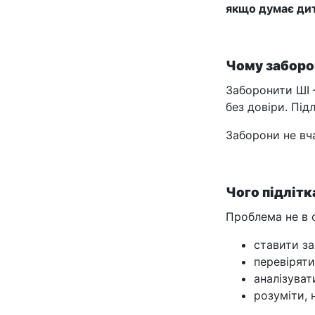
якщо думає дит
Чому заборо
Заборонити ШІ 
без довіри. Пі
Заборони не вч
Чого підлітк
Проблема не в с
ставити за
перевіряти
аналізуват
розуміти, 