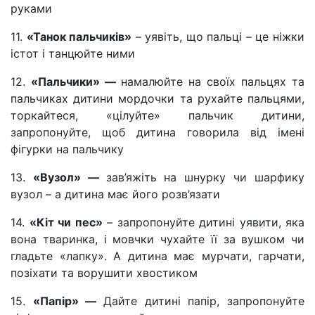
руками
11.
«Танок пальчиків»
– уявіть, що пальці – це ніжки
істот і танцюйте ними
12.
«Пальчики» —
намалюйте на своїх пальцях та
пальчиках дитини мордочки та рухайте пальцями,
торкайтеся, «цілуйте» пальчик дитини,
запропонуйте, щоб дитина говорила від імені
фігурки на пальчику
13.
«Вузол» —
зав’яжіть на шнурку чи шарфику
вузол – а дитина має його розв’язати
14.
«Кіт чи пес»
– запропонуйте дитині уявити, яка
вона тваринка, і мовчки чухайте її за вушком чи
гладьте «лапку». А дитина має мурчати, гарчати,
позіхати та ворушити хвостиком
15.
«Папір» —
Дайте дитині папір, запропонуйте