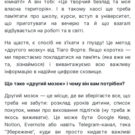
кімнаті!» А він тобі: «Це творчий безлад та моя
власна територія». І в такому хаосі ще треба
пам’ятати про школу, курси, вступ в університет,
що приготувати на вечерю та й що взагалі
відбувається на роботі та в світі.
На щастя, є спосіб не з’їхати з глузду! Це метод
«другого мозку» від Тіаго Форте. Якщо коротко —
ми перестаємо покладатися на пам’ять (яка вже не
та, зізнаймося) і вивантажуємо всю важливу
інформацію в надійне цифрове сховище.
Що таке «другий мозок» і чому він вам потрібен?
Другий мозок — це місце, де ви зберігаєте все, що
треба не забути: розклад уроків дитини, список
покупок, меми про виховання підлітків (ну треба ж
якось виживати). Це може бути Google Keep,
Notion, Evernote або навіть Telegram-канал, тека
“Збережене”, куди ви просто кидаєте важливі