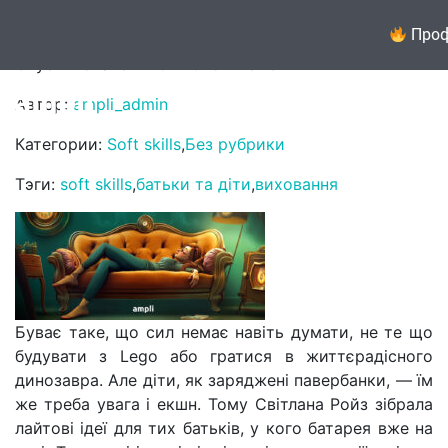
23 ідеї для втомлених батьків
Проф
Опубликовано: 21.04.2025 в 15:13
Автор:
ampli_admin
Категории:
Soft skills
,
Без рубрики
Тэги:
soft skills
,
батьки та діти
,
виховання
Буває таке, що сил немає навіть думати, не те що
будувати з Lego або гратися в життєрадісного
динозавра. Але діти, як заряджені павербанки, — їм
же треба увага і екшн. Тому Світлана Ройз зібрала
лайтові ідеї для тих батьків, у кого батарея вже на