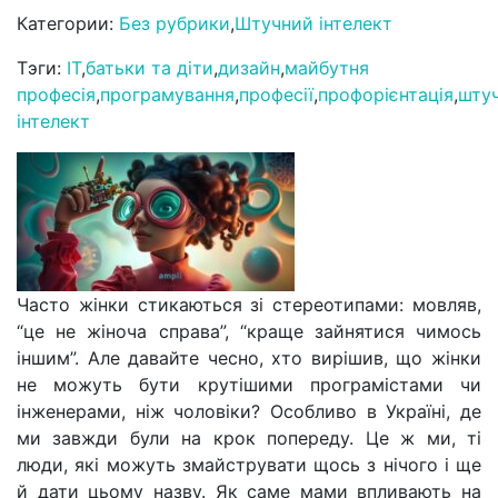
Категории:
Без рубрики
,
Штучний інтелект
Тэги:
IT
,
батьки та діти
,
дизайн
,
майбутня
професія
,
програмування
,
професії
,
профорієнтація
,
шту
інтелект
Часто жінки стикаються зі стереотипами: мовляв,
“це не жіноча справа”, “краще зайнятися чимось
іншим”. Але давайте чесно, хто вирішив, що жінки
не можуть бути крутішими програмістами чи
інженерами, ніж чоловіки? Особливо в Україні, де
ми завжди були на крок попереду. Це ж ми, ті
люди, які можуть змайструвати щось з нічого і ще
й дати цьому назву. Як саме мами впливають на