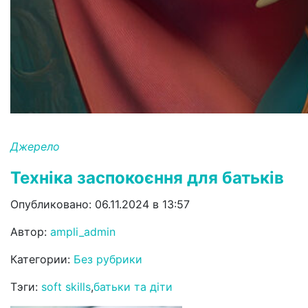
Джерело
Техніка заспокоєння для батьків
Опубликовано: 06.11.2024 в 13:57
Автор:
ampli_admin
Категории:
Без рубрики
Тэги:
soft skills
,
батьки та діти