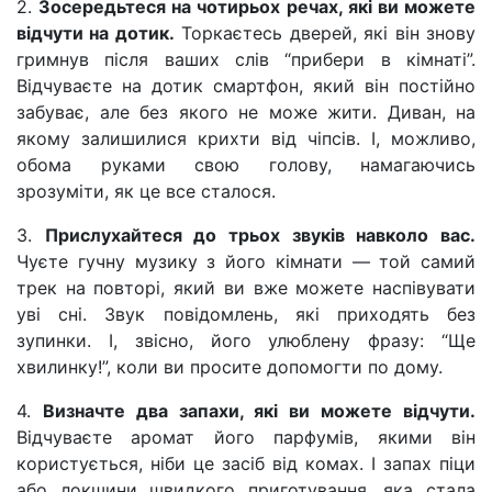
2.
Зосередьтеся на чотирьох речах, які ви можете
відчути на дотик.
Торкаєтесь дверей, які він знову
гримнув після ваших слів “прибери в кімнаті”.
Відчуваєте на дотик смартфон, який він постійно
забуває, але без якого не може жити. Диван, на
якому залишилися крихти від чіпсів. І, можливо,
обома руками свою голову, намагаючись
зрозуміти, як це все сталося.
3.
Прислухайтеся до трьох звуків навколо вас.
Чуєте гучну музику з його кімнати — той самий
трек на повторі, який ви вже можете наспівувати
уві сні. Звук повідомлень, які приходять без
зупинки. І, звісно, його улюблену фразу: “Ще
хвилинку!”, коли ви просите допомогти по дому.
4.
Визначте два запахи, які ви можете відчути.
Відчуваєте аромат його парфумів, якими він
користується, ніби це засіб від комах. І запах піци
або локшини швидкого приготування, яка стала