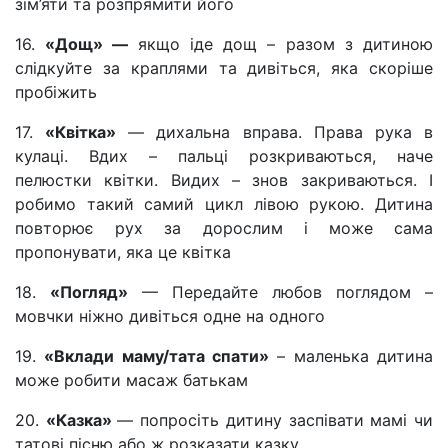
зім’яти та розпрямити його
16.
«Дощ» —
якщо іде дощ – разом з дитиною
слідкуйте за краплями та дивіться, яка скоріше
пробіжить
17.
«Квітка»
— дихальна вправа. Права рука в
кулаці. Вдих – пальці розкриваються, наче
пелюстки квітки. Видих – знов закриваються. І
робимо такий самий цикл лівою рукою. Дитина
повторює рух за дорослим і може сама
пропонувати, яка це квітка
18.
«Погляд»
— Передайте любов поглядом –
мовчки ніжно дивіться одне на одного
19.
«Вклади маму/тата спати»
– маленька дитина
може робити масаж батькам
20.
«Казка»
— попросіть дитину заспівати мамі чи
татові пісню або ж розказати казку