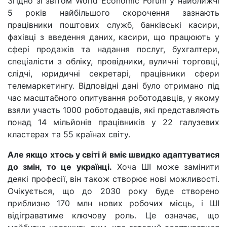
Згідно зі звітом World Economic Forum у найближчі
5 років найбільшого скорочення зазнають
працівники поштових служб, банківські касири,
фахівці з введення даних, касири, що працюють у
сфері продажів та надання послуг, бухгалтери,
спеціалісти з обліку, провідники, вуличні торговці,
слідчі, юридичні секретарі, працівники сфери
телемаркетингу. Відповідні дані було отримано під
час масштабного опитування роботодавців, у якому
взяли участь 1000 роботодавців, які представляють
понад 14 мільйонів працівників у 22 галузевих
кластерах та 55 країнах світу.
Але якщо хтось у світі й вміє швидко адаптуватися
до змін, то це українці.
Хоча ШІ може замінити
деякі професії, він також створює нові можливості.
Очікується, що до 2030 року буде створено
приблизно 170 млн нових робочих місць, і ШІ
відіграватиме ключову роль. Це означає, що