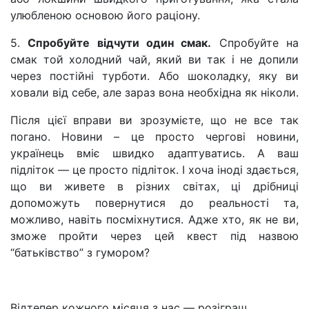
улюбленою основою його раціону.
5.
Спробуйте відчути один смак.
Спробуйте на
смак той холодний чай, який ви так і не допили
через постійні турботи. Або шоколадку, яку ви
ховали від себе, але зараз вона необхідна як ніколи.
Після цієї вправи ви зрозумієте, що не все так
погано. Новини – це просто чергові новини,
українець вміє швидко адаптуватись. А ваш
підліток — це просто підліток. І хоча іноді здається,
що ви живете в різних світах, ці дрібниці
допоможуть повернутися до реальності та,
можливо, навіть посміхнутися. Адже хто, як не ви,
зможе пройти через цей квест під назвою
“батьківство” з гумором?
Відтепер кожного місяця з нас — розіграш