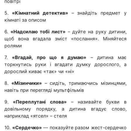
повітрі
5.
«Кімнатний детектив»
– знайдіть предмет у
кімнаті за описом
6.
«Надсилаю тобі лист»
– дуйте на руку дитини,
щоб вона вгадала зміст «послання». Міняйтеся
ролями
7.
«Вгадай, про що я думаю»
– дитина має
торкнутись руки і вгадати думку дорослого, а
дорослий киває «так» чи «ні»
8.
«Мізинчики»
– сидіть, тримаючись мізинцями,
навіть при перегляді мультфільмів
9.
«Переплутані слова»
– називайте букви в
довільному порядку, а дитина вгадує слово,
наприклад «ятсел» – стеля
10.
«Сердечко»
— показуйте разом жест-сердечко