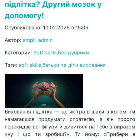
підлітка? Другий мозок у
допомогу!
Опубликовано: 10.02.2025 в 15:05
Автор:
ampli_admin
Категории:
Soft skills
,
Без рубрики
Тэги:
soft skills
,
батьки та діти
,
виховання
Виховання підлітка — це як гра в шахи з котом: ти
намагаєшся продумати стратегію, а він просто
перекидає всі фігури й дивиться на тебе з виразом
«ну і що ти зробиш?». Ти йому: «Прибери в