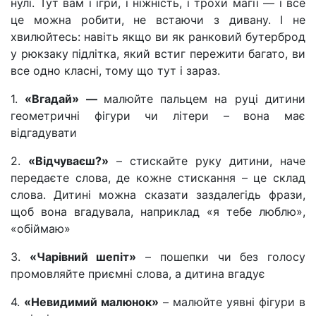
нулі. Тут вам і ігри, і ніжність, і трохи магії — і все
це можна робити, не встаючи з дивану. І не
хвилюйтесь: навіть якщо ви як ранковий бутерброд
у рюкзаку підлітка, який встиг пережити багато, ви
все одно класні, тому що тут і зараз.
1.
«Вгадай» —
малюйте пальцем на руці дитини
геометричні фігури чи літери – вона має
відгадувати
2.
«Відчуваєш?»
– стискайте руку дитини, наче
передаєте слова, де кожне стискання – це склад
слова. Дитині можна сказати заздалегідь фрази,
щоб вона вгадувала, наприклад «я тебе люблю»,
«обіймаю»
3.
«Чарівний шепіт»
– пошепки чи без голосу
промовляйте приємні слова, а дитина вгадує
4.
«Невидимий малюнок»
– малюйте уявні фігури в