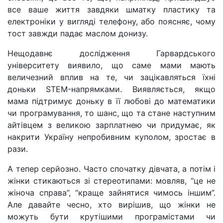
все ваше життя завдяки шматку пластику та
електроніки у вигляді телефону, або поясняє, чому
тост завжди падає маслом донизу.
Нещодавнє дослідження Гарвардського
університету виявило, що саме мами мають
величезний вплив на те, чи зацікавляться їхні
доньки STEM-напрямками. Виявляється, якщо
мама підтримує доньку в її любові до математики
чи програмування, то шанс, що та стане наступним
айтівцем з великою зарплатнею чи придумає, як
накрити Україну непробивним куполом, зростає в
рази.
А тепер серйозно. Часто спочатку дівчата, а потім і
жінки стикаються зі стереотипами: мовляв, “це не
жіноча справа”, “краще зайнятися чимось іншим”.
Але давайте чесно, хто вирішив, що жінки не
можуть бути крутішими програмістами чи