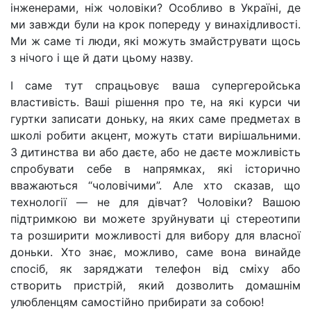
інженерами, ніж чоловіки? Особливо в Україні, де
ми завжди були на крок попереду у винахідливості.
Ми ж саме ті люди, які можуть змайструвати щось
з нічого і ще й дати цьому назву.
І саме тут спрацьовує ваша супергеройська
властивість. Ваші рішення про те, на які курси чи
гуртки записати доньку, на яких саме предметах в
школі робити акцент, можуть стати вирішальними.
З дитинства ви або даєте, або не даєте можливість
спробувати себе в напрямках, які історично
вважаються “чоловічими”. Але хто сказав, що
технології — не для дівчат? Чоловіки? Вашою
підтримкою ви можете зруйнувати ці стереотипи
та розширити можливості для вибору для власної
доньки. Хто знає, можливо, саме вона винайде
спосіб, як заряджати телефон від сміху або
створить пристрій, який дозволить домашнім
улюбленцям самостійно прибирати за собою!