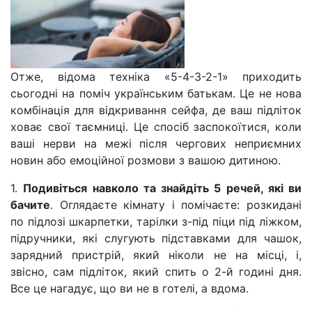
Отже, відома техніка «5-4-3-2-1» приходить
сьогодні на поміч українським батькам. Це не нова
комбінація для відкривання сейфа, де ваш підліток
ховає свої таємниці. Це спосіб заспокоїтися, коли
ваші нерви на межі після чергових неприємних
новин або емоційної розмови з вашою дитиною.
1.
Подивіться навколо та знайдіть 5 речей, які ви
бачите
. Оглядаєте кімнату і помічаєте: розкидані
по підлозі шкарпетки, тарілки з-під піци під ліжком,
підручники, які слугують підставками для чашок,
зарядний пристрій, який ніколи не на місці, і,
звісно, сам підліток, який спить о 2-й годині дня.
Все це нагадує, що ви не в готелі, а вдома.