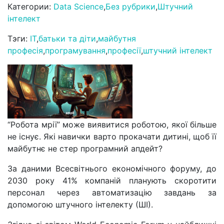
Категории:
Data Science
,
Без рубрики
,
Штучний
інтелект
Тэги:
IT
,
батьки та діти
,
майбутня
професія
,
програмування
,
професії
,
штучний інтелект
“Робота мрії” може виявитися роботою, якої більше
не існує. Які навички варто прокачати дитині, щоб її
майбутнє не стер програмний апдейт?
За даними Всесвітнього економічного форуму, до
2030 року 41% компаній планують скоротити
персонал через автоматизацію завдань за
допомогою штучного інтелекту (ШІ).