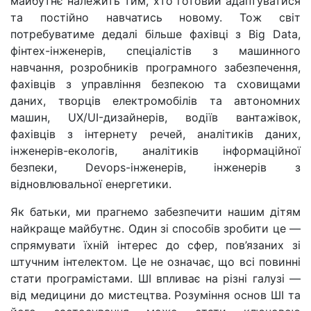
майбутнє належить тим, хто готовий адаптуватися
та постійно навчатись новому. Тож світ
потребуватиме дедалі більше фахівці з Big Data,
фінтех-інженерів, спеціалістів з машинного
навчання, розробників програмного забезпечення,
фахівців з управління безпекою та сховищами
даних, творців електромобілів та автономних
машин, UX/UI-дизайнерів, водіїв вантажівок,
фахівців з інтернету речей, аналітиків даних,
інженерів-екологів, аналітиків інформаційної
безпеки, Devops-інженерів, інженерів з
відновлювальної енергетики.
Як батьки, ми прагнемо забезпечити нашим дітям
найкраще майбутнє. Один зі способів зробити це —
спрямувати їхній інтерес до сфер, пов’язаних зі
штучним інтелектом. Це не означає, що всі повинні
стати програмістами. ШІ впливає на різні галузі —
від медицини до мистецтва. Розуміння основ ШІ та