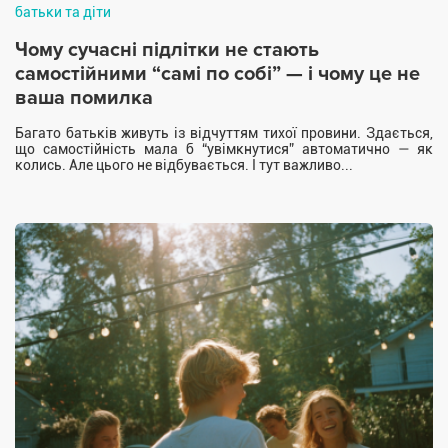
батьки та діти
Чому сучасні підлітки не стають
самостійними “самі по собі” — і чому це не
ваша помилка
Багато батьків живуть із відчуттям тихої провини. Здається,
що самостійність мала б “увімкнутися” автоматично — як
колись. Але цього не відбувається. І тут важливо...