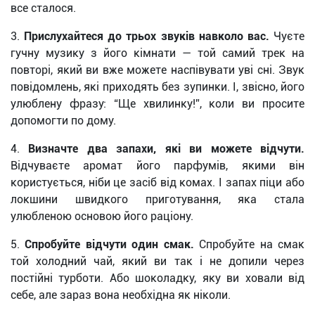
все сталося.
3.
Прислухайтеся до трьох звуків навколо вас.
Чуєте
гучну музику з його кімнати — той самий трек на
повторі, який ви вже можете наспівувати уві сні. Звук
повідомлень, які приходять без зупинки. І, звісно, його
улюблену фразу: “Ще хвилинку!”, коли ви просите
допомогти по дому.
4.
Визначте два запахи, які ви можете відчути.
Відчуваєте аромат його парфумів, якими він
користується, ніби це засіб від комах. І запах піци або
локшини швидкого приготування, яка стала
улюбленою основою його раціону.
5.
Спробуйте відчути один смак.
Спробуйте на смак
той холодний чай, який ви так і не допили через
постійні турботи. Або шоколадку, яку ви ховали від
себе, але зараз вона необхідна як ніколи.