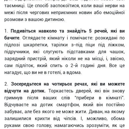
таємниці. Це спосіб заспокоїтися, коли ваші нерви на
межі після чергових неприємних новин або емоційної
розмови з вашою дитиною.
1.
Подивіться навколо та знайдіть 5 речей, які ви
бачите
. Оглядаєте кімнату і помічаєте: розкидані по
підлозі шкарпетки, тарілки з-під піци під ліжком,
підручники, які слугують підставками для чашок,
зарядний пристрій, який ніколи не на місці, і, звісно,
сам підліток, який спить о 2-й годині дня. Все це
нагадує, що ви не в готелі, а вдома.
2.
Зосередьтеся на чотирьох речах, які ви можете
відчути на дотик.
Торкаєтесь дверей, які він знову
гримнув після ваших слів “прибери в кімнаті”.
Відчуваєте на дотик смартфон, який він постійно
забуває, але без якого не може жити. Диван, на якому
залишилися крихти від чіпсів. І, можливо, обома
руками свою голову, намагаючись зрозуміти, як це