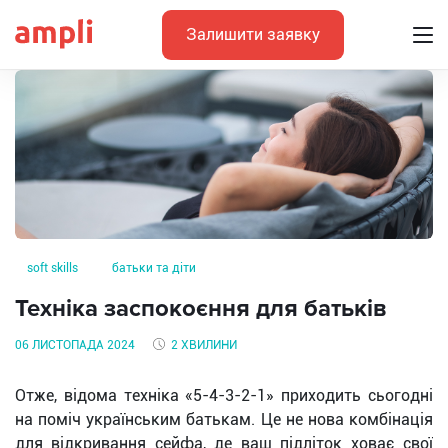
Залишити заявку
soft skills
батьки та діти
Техніка заспокоєння для батьків
06 ЛИСТОПАДА 2024
2 ХВИЛИНИ
Отже, відома техніка «5-4-3-2-1» приходить сьогодні
на поміч українським батькам. Це не нова комбінація
для відкривання сейфа, де ваш підліток ховає свої