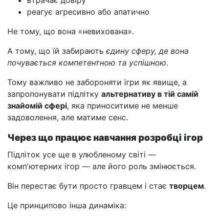
втрачає довіру
реагує агресивно або апатично
Не тому, що вона «невихована».
А тому, що їй забирають
єдину сферу, де вона
почувається компетентною та успішною
.
Тому важливо не забороняти ігри як явище, а
запропонувати підлітку
альтернативу в тій самій
знайомій сфері
, яка приноситиме не менше
задоволення, але матиме сенс.
Через що працює навчання розробці ігор
Підліток усе ще в улюбленому світі —
компʼютерних ігор — але його роль змінюється.
Він перестає бути просто гравцем і стає
творцем
.
Це принципово інша динаміка: