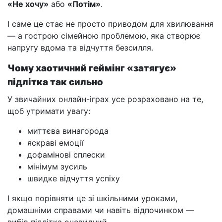
«Не хочу»
або
«Потім»
.
І саме це стає не просто приводом для хвилювання
— а гострою сімейною проблемою, яка створює
напругу вдома та відчуття безсилля.
Чому хаотичний геймінг «затягує»
підлітка так сильно
У звичайних онлайн-іграх усе розраховано на те,
щоб утримати увагу:
миттєва винагорода
яскраві емоції
дофамінові сплески
мінімум зусиль
швидке відчуття успіху
І якщо порівняти це зі шкільними уроками,
домашніми справами чи навіть відпочинком —