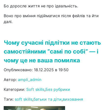
Бо доросле життя не про ідеальність.
Воно про вміння підійматися після фейлів та йти
далі.
Чому сучасні підлітки не стають
самостійними “самі по собі” — і
чому це не ваша помилка
Опубликовано: 18.12.2025 в 19:50
Автор:
ampli_admin
Категории:
Soft skills
,
Без рубрики
Тэги:
soft skills
,
батьки та діти
,
виховання