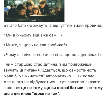
Багато батьків живуть із відчуттям тихої провини.
«Ми в їхньому віці вже самі…»
«Може, я щось не так зробила?»
«Чому він нічого не хоче і ні за що не відповідає?»
І чим старшою стає дитина, тим тривожніше
звучать ці питання. Здається, що самостійність
мала б “увімкнутися” автоматично — як колись.
Але цього не відбувається. І тут важливо сказати
головне:
це не тому, що ви погані батьки. І не тому,
що з дитиною “щось не так”
.