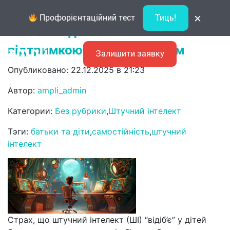
Штучний інтелект як помічник у
×
Профорієнтаційний тест
Тиць!
навчанні: де межа між
підтримкою та списуванням
Залишити заявку
Опубликовано: 22.12.2025 в 21:23
Автор:
ampli_admin
Категории:
Без рубрики
,
Штучний інтелект
Тэги:
батьки та діти
,
самостійність
,
штучний
інтелект
Страх, що штучний інтелект (ШІ) “відіб’є” у дітей