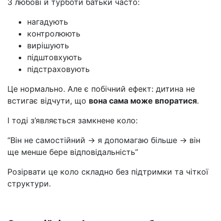
З любові й турботи батьки часто:
нагадують
контролюють
вирішують
підштовхують
підстраховують
Це нормально. Але є побічний ефект: дитина не
встигає відчути, що
вона сама може впоратися
.
І тоді з’являється замкнене коло:
“Він не самостійний → я допомагаю більше → він
ще менше бере відповідальність”
Розірвати це коло складно без підтримки та чіткої
структури.