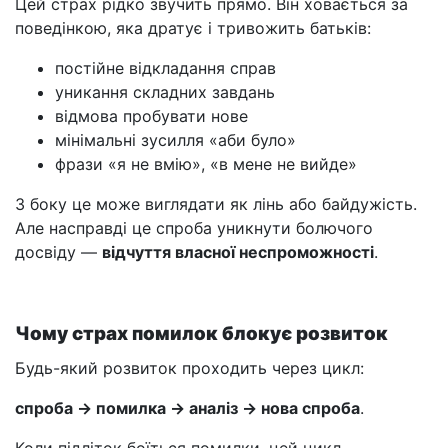
Цей страх рідко звучить прямо. Він ховається за
поведінкою, яка дратує і тривожить батьків:
постійне відкладання справ
уникання складних завдань
відмова пробувати нове
мінімальні зусилля «аби було»
фрази «я не вмію», «в мене не вийде»
З боку це може виглядати як лінь або байдужість.
Але насправді це спроба уникнути болючого
досвіду —
відчуття власної неспроможності
.
Чому страх помилок блокує розвиток
Будь-який розвиток проходить через цикл:
спроба → помилка → аналіз → нова спроба
.