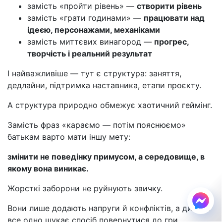
замість «пройти рівень» —
створити рівень
замість «грати годинами» —
працювати над
ідеєю, персонажами, механіками
замість миттєвих винагород —
прогрес,
творчість і реальний результат
І найважливіше — тут є структура: заняття,
дедлайни, підтримка наставника, етапи проєкту.
А структура природно обмежує хаотичний геймінг.
Замість фраз «караємо — потім пояснюємо»
батькам варто мати іншу мету:
змінити не поведінку примусом, а середовище, в
якому вона виникає.
Жорсткі заборони не руйнують звичку.
Вони лише додають напруги й конфліктів, а дитина
все одно шукає спосіб повернутися до гри.