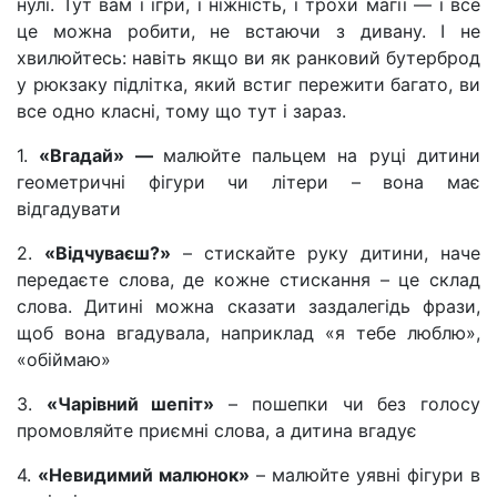
нулі. Тут вам і ігри, і ніжність, і трохи магії — і все
це можна робити, не встаючи з дивану. І не
хвилюйтесь: навіть якщо ви як ранковий бутерброд
у рюкзаку підлітка, який встиг пережити багато, ви
все одно класні, тому що тут і зараз.
1.
«Вгадай» —
малюйте пальцем на руці дитини
геометричні фігури чи літери – вона має
відгадувати
2.
«Відчуваєш?»
– стискайте руку дитини, наче
передаєте слова, де кожне стискання – це склад
слова. Дитині можна сказати заздалегідь фрази,
щоб вона вгадувала, наприклад «я тебе люблю»,
«обіймаю»
3.
«Чарівний шепіт»
– пошепки чи без голосу
промовляйте приємні слова, а дитина вгадує
4.
«Невидимий малюнок»
– малюйте уявні фігури в