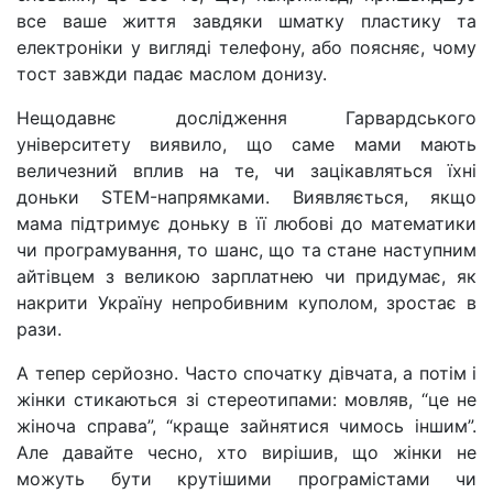
все ваше життя завдяки шматку пластику та
електроніки у вигляді телефону, або поясняє, чому
тост завжди падає маслом донизу.
Нещодавнє дослідження Гарвардського
університету виявило, що саме мами мають
величезний вплив на те, чи зацікавляться їхні
доньки STEM-напрямками. Виявляється, якщо
мама підтримує доньку в її любові до математики
чи програмування, то шанс, що та стане наступним
айтівцем з великою зарплатнею чи придумає, як
накрити Україну непробивним куполом, зростає в
рази.
А тепер серйозно. Часто спочатку дівчата, а потім і
жінки стикаються зі стереотипами: мовляв, “це не
жіноча справа”, “краще зайнятися чимось іншим”.
Але давайте чесно, хто вирішив, що жінки не
можуть бути крутішими програмістами чи