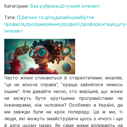
Категории:
Без рубрики
,
Штучний інтелект
Тэги:
IT
,
батьки та діти
,
дизайн
,
майбутня
професія
,
програмування
,
професії
,
профорієнтація
,
шту
інтелект
Часто жінки стикаються зі стереотипами: мовляв,
“це не жіноча справа”, “краще зайнятися чимось
іншим”. Але давайте чесно, хто вирішив, що жінки
не можуть бути крутішими програмістами чи
інженерами, ніж чоловіки? Особливо в Україні, де
ми завжди були на крок попереду. Це ж ми, ті
люди, які можуть змайструвати щось з нічого і ще
й дати цьому назву. Як саме мами впливають на