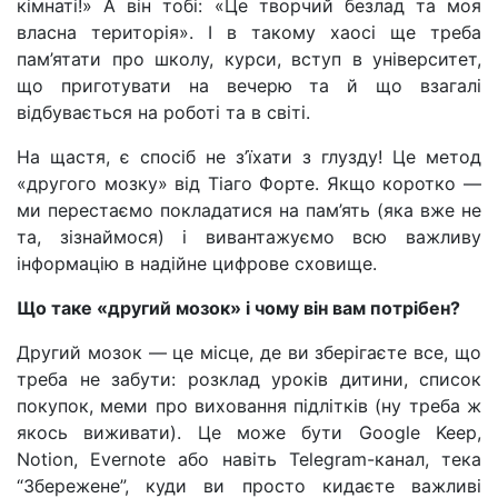
кімнаті!» А він тобі: «Це творчий безлад та моя
власна територія». І в такому хаосі ще треба
пам’ятати про школу, курси, вступ в університет,
що приготувати на вечерю та й що взагалі
відбувається на роботі та в світі.
На щастя, є спосіб не з’їхати з глузду! Це метод
«другого мозку» від Тіаго Форте. Якщо коротко —
ми перестаємо покладатися на пам’ять (яка вже не
та, зізнаймося) і вивантажуємо всю важливу
інформацію в надійне цифрове сховище.
Що таке «другий мозок» і чому він вам потрібен?
Другий мозок — це місце, де ви зберігаєте все, що
треба не забути: розклад уроків дитини, список
покупок, меми про виховання підлітків (ну треба ж
якось виживати). Це може бути Google Keep,
Notion, Evernote або навіть Telegram-канал, тека
“Збережене”, куди ви просто кидаєте важливі