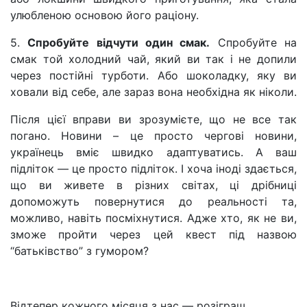
улюбленою основою його раціону.
5.
Спробуйте відчути один смак.
Спробуйте на
смак той холодний чай, який ви так і не допили
через постійні турботи. Або шоколадку, яку ви
ховали від себе, але зараз вона необхідна як ніколи.
Після цієї вправи ви зрозумієте, що не все так
погано. Новини – це просто чергові новини,
українець вміє швидко адаптуватись. А ваш
підліток — це просто підліток. І хоча іноді здається,
що ви живете в різних світах, ці дрібниці
допоможуть повернутися до реальності та,
можливо, навіть посміхнутися. Адже хто, як не ви,
зможе пройти через цей квест під назвою
“батьківство” з гумором?
Відтепер кожного місяця з нас — розіграш