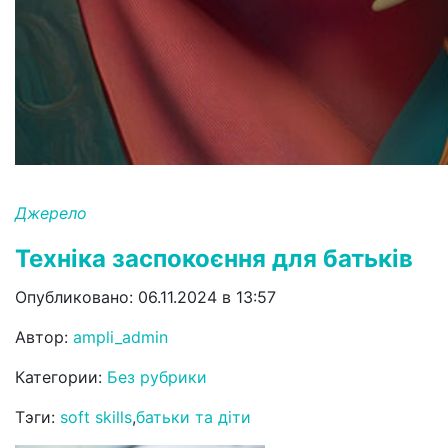
Джерело
Техніка заспокоєння для батьків
Опубликовано: 06.11.2024 в 13:57
Автор:
ampli_admin
Категории:
Без рубрики
Тэги:
soft skills
,
батьки та діти