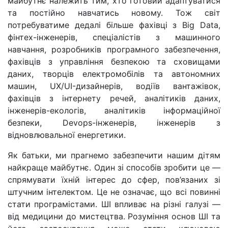
майбутнє належить тим, хто готовий адаптуватися
та постійно навчатись новому. Тож світ
потребуватиме дедалі більше фахівці з Big Data,
фінтех-інженерів, спеціалістів з машинного
навчання, розробників програмного забезпечення,
фахівців з управління безпекою та сховищами
даних, творців електромобілів та автономних
машин, UX/UI-дизайнерів, водіїв вантажівок,
фахівців з інтернету речей, аналітиків даних,
інженерів-екологів, аналітиків інформаційної
безпеки, Devops-інженерів, інженерів з
відновлювальної енергетики.
Як батьки, ми прагнемо забезпечити нашим дітям
найкраще майбутнє. Один зі способів зробити це —
спрямувати їхній інтерес до сфер, пов’язаних зі
штучним інтелектом. Це не означає, що всі повинні
стати програмістами. ШІ впливає на різні галузі —
від медицини до мистецтва. Розуміння основ ШІ та