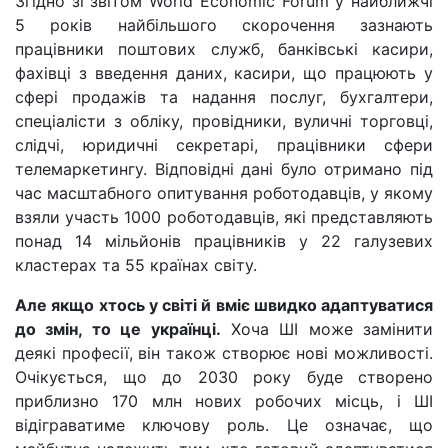
Згідно зі звітом World Economic Forum у найближчі
5 років найбільшого скорочення зазнають
працівники поштових служб, банківські касири,
фахівці з введення даних, касири, що працюють у
сфері продажів та надання послуг, бухгалтери,
спеціалісти з обліку, провідники, вуличні торговці,
слідчі, юридичні секретарі, працівники сфери
телемаркетингу. Відповідні дані було отримано під
час масштабного опитування роботодавців, у якому
взяли участь 1000 роботодавців, які представляють
понад 14 мільйонів працівників у 22 галузевих
кластерах та 55 країнах світу.
Але якщо хтось у світі й вміє швидко адаптуватися
до змін, то це українці.
Хоча ШІ може замінити
деякі професії, він також створює нові можливості.
Очікується, що до 2030 року буде створено
приблизно 170 млн нових робочих місць, і ШІ
відіграватиме ключову роль. Це означає, що