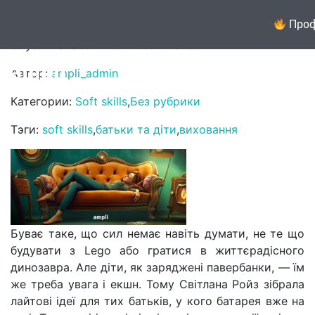
23 ідеї для втомлених батьків
Проф
Опубликовано: 21.04.2025 в 15:13
Автор:
ampli_admin
Категории:
Soft skills
,
Без рубрики
Тэги:
soft skills
,
батьки та діти
,
виховання
Буває таке, що сил немає навіть думати, не те що
будувати з Lego або гратися в життєрадісного
динозавра. Але діти, як заряджені павербанки, — їм
же треба увага і екшн. Тому Світлана Ройз зібрала
лайтові ідеї для тих батьків, у кого батарея вже на