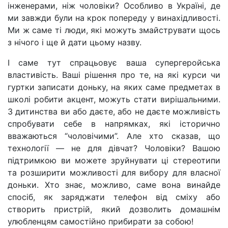
інженерами, ніж чоловіки? Особливо в Україні, де
ми завжди були на крок попереду у винахідливості.
Ми ж саме ті люди, які можуть змайструвати щось
з нічого і ще й дати цьому назву.
І саме тут спрацьовує ваша супергеройська
властивість. Ваші рішення про те, на які курси чи
гуртки записати доньку, на яких саме предметах в
школі робити акцент, можуть стати вирішальними.
З дитинства ви або даєте, або не даєте можливість
спробувати себе в напрямках, які історично
вважаються “чоловічими”. Але хто сказав, що
технології — не для дівчат? Чоловіки? Вашою
підтримкою ви можете зруйнувати ці стереотипи
та розширити можливості для вибору для власної
доньки. Хто знає, можливо, саме вона винайде
спосіб, як заряджати телефон від сміху або
створить пристрій, який дозволить домашнім
улюбленцям самостійно прибирати за собою!