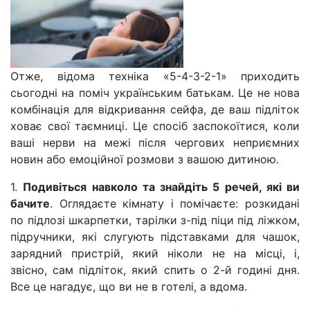
Отже, відома техніка «5-4-3-2-1» приходить
сьогодні на поміч українським батькам. Це не нова
комбінація для відкривання сейфа, де ваш підліток
ховає свої таємниці. Це спосіб заспокоїтися, коли
ваші нерви на межі після чергових неприємних
новин або емоційної розмови з вашою дитиною.
1.
Подивіться навколо та знайдіть 5 речей, які ви
бачите
. Оглядаєте кімнату і помічаєте: розкидані
по підлозі шкарпетки, тарілки з-під піци під ліжком,
підручники, які слугують підставками для чашок,
зарядний пристрій, який ніколи не на місці, і,
звісно, сам підліток, який спить о 2-й годині дня.
Все це нагадує, що ви не в готелі, а вдома.