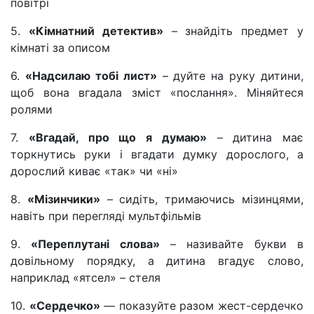
повітрі
5.
«Кімнатний детектив»
– знайдіть предмет у
кімнаті за описом
6.
«Надсилаю тобі лист»
– дуйте на руку дитини,
щоб вона вгадала зміст «послання». Міняйтеся
ролями
7.
«Вгадай, про що я думаю»
– дитина має
торкнутись руки і вгадати думку дорослого, а
дорослий киває «так» чи «ні»
8.
«Мізинчики»
– сидіть, тримаючись мізинцями,
навіть при перегляді мультфільмів
9.
«Переплутані слова»
– називайте букви в
довільному порядку, а дитина вгадує слово,
наприклад «ятсел» – стеля
10.
«Сердечко»
— показуйте разом жест-сердечко