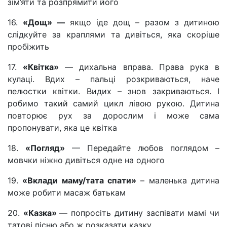
зім’яти та розпрямити його
16.
«Дощ» —
якщо іде дощ – разом з дитиною
слідкуйте за краплями та дивіться, яка скоріше
пробіжить
17.
«Квітка»
— дихальна вправа. Права рука в
кулаці. Вдих – пальці розкриваються, наче
пелюстки квітки. Видих – знов закриваються. І
робимо такий самий цикл лівою рукою. Дитина
повторює рух за дорослим і може сама
пропонувати, яка це квітка
18.
«Погляд»
— Передайте любов поглядом –
мовчки ніжно дивіться одне на одного
19.
«Вклади маму/тата спати»
– маленька дитина
може робити масаж батькам
20.
«Казка»
— попросіть дитину заспівати мамі чи
татові пісню або ж розказати казку