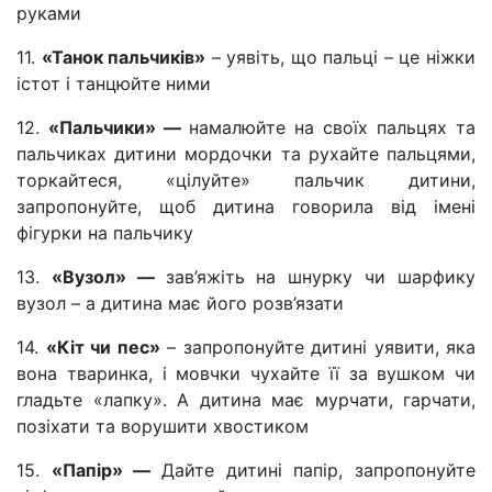
руками
11.
«Танок пальчиків»
– уявіть, що пальці – це ніжки
істот і танцюйте ними
12.
«Пальчики» —
намалюйте на своїх пальцях та
пальчиках дитини мордочки та рухайте пальцями,
торкайтеся, «цілуйте» пальчик дитини,
запропонуйте, щоб дитина говорила від імені
фігурки на пальчику
13.
«Вузол» —
зав’яжіть на шнурку чи шарфику
вузол – а дитина має його розв’язати
14.
«Кіт чи пес»
– запропонуйте дитині уявити, яка
вона тваринка, і мовчки чухайте її за вушком чи
гладьте «лапку». А дитина має мурчати, гарчати,
позіхати та ворушити хвостиком
15.
«Папір» —
Дайте дитині папір, запропонуйте