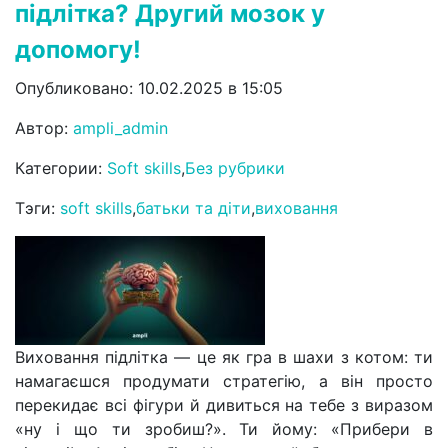
підлітка? Другий мозок у
допомогу!
Опубликовано: 10.02.2025 в 15:05
Автор:
ampli_admin
Категории:
Soft skills
,
Без рубрики
Тэги:
soft skills
,
батьки та діти
,
виховання
Виховання підлітка — це як гра в шахи з котом: ти
намагаєшся продумати стратегію, а він просто
перекидає всі фігури й дивиться на тебе з виразом
«ну і що ти зробиш?». Ти йому: «Прибери в