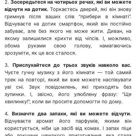
2.
Зосередьтеся на чотирьох речах, які ви можете
відчути на дотик.
Торкаєтесь дверей, які він знову
гримнув після ваших слів “прибери в кімнаті”.
Відчуваєте на дотик смартфон, який він постійно
забуває, але без якого не може жити. Диван, на
якому залишилися крихти від чіпсів. І, можливо,
обома руками свою голову, намагаючись
зрозуміти, як це все сталося.
3.
Прислухайтеся до трьох звуків навколо вас.
Чуєте гучну музику з його кімнати — той самий
трек на повторі, який ви вже можете наспівувати
уві сні. Звук повідомлень, які приходять без
зупинки. І, звісно, його улюблену фразу: “Ще
хвилинку!”, коли ви просите допомогти по дому.
4.
Визначте два запахи, які ви можете відчути.
Відчуваєте аромат його парфумів, якими він
користується, ніби це засіб від комах. І запах піци
або локшини швидкого приготування, яка стала