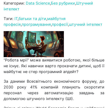
Категории:
Data Science
,
Без рубрики
,
Штучний
інтелект
Тэги:
IT
,
батьки та діти
,
майбутня
професія
,
програмування
,
професії
,
штучний інтелект
“Робота мрії” може виявитися роботою, якої більше
не існує. Які навички варто прокачати дитині, щоб її
майбутнє не стер програмний апдейт?
За даними Всесвітнього економічного форуму, до
2030 року 41% компаній планують скоротити
персонал через автоматизацію завдань за
допомогою штучного інтелекту (ШІ).