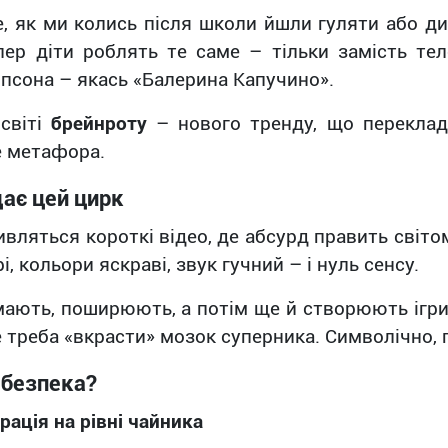
е, як ми колись після школи йшли гуляти або ди
пер діти роблять те саме – тільки замість тел
псона – якась «Балерина Капучино».
 світі
брейнроту
– нового тренду, що переклада
е метафора.
дає цей цирк
ивляться короткі відео, де абсурд править світо
і, кольори яскраві, звук гучний – і нуль сенсу.
імають, поширюють, а потім ще й створюють ігри
е треба «вкрасти» мозок суперника. Символічно,
ебезпека?
рація на рівні чайника