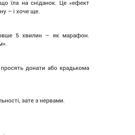
що їла на сніданок. Це «ефект
у – і хоче ще.
довше 5 хвилин – як марафон.
м».
и просять донати або крадькома
льності, зате з нервами.