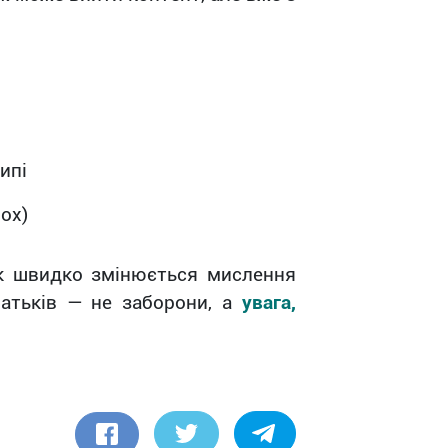
ипі
ox)
як швидко змінюється мислення
батьків — не заборони, а
увага,