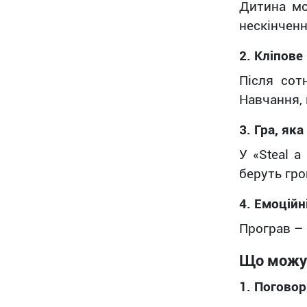
Дитина мо
нескінченн
2. Кліпове
Після сот
Навчання, 
3. Гра, як
У «Steal 
беруть гро
4. Емоційн
Програв – 
Що можут
1. Поговор