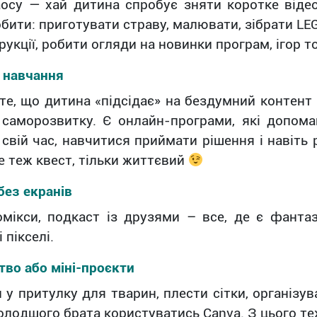
аосу — хай дитина спробує зняти коротке віде
бити: приготувати страву, малювати, зібрати LEG
трукції, робити огляди на новинки програм, ігор 
 навчання
е, що дитина «підсідає» на бездумний контент 
 саморозвитку. Є онлайн-програми, які допома
свій час, навчитися приймати рішення і навіть
е теж квест, тільки життєвий
без екранів
мікси, подкаст із друзями – все, де є фантазі
 пікселі.
тво або міні-проєкти
у притулку для тварин, плести сітки, організу
лодшого брата користуватись Canva. З цього те