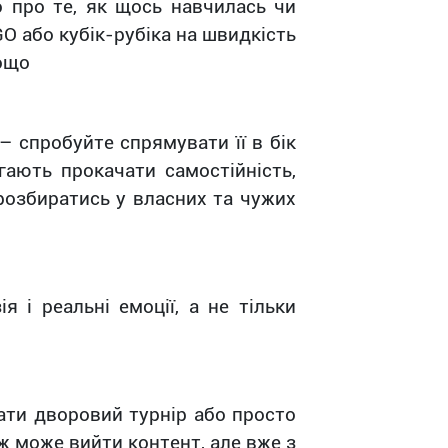
о про те, як щось навчилась чи
O або кубік-рубіка на швидкість
тощо
– спробуйте спрямувати її в бік
гають прокачати самостійність,
 розбиратись у власних та чужих
я і реальні емоції, а не тільки
вати дворовий турнір або просто
ж може вийти контент, але вже з