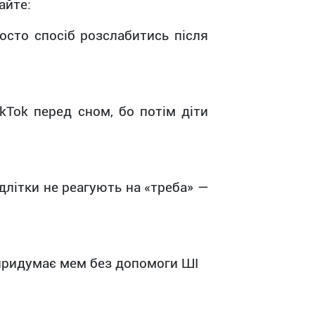
айте:
осто спосіб розслабитись після
kTok перед сном, бо потім діти
длітки не реагують на «треба» —
 придумає мем без допомоги ШІ