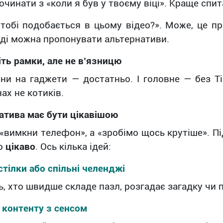
очинати з «коли я був у твоєму віці». Краще спит
тобі подобається в цьому відео?». Може, це пр
оді можна пропонувати альтернативи.
іть рамки, але не в’язницю
ини на гаджети — достатньо. І головне — без Ti
нах не котиків.
атива має бути цікавішою
«вимкни телефон», а «зробімо щось крутіше». Пі
но
цікаво
. Ось кілька ідей:
стілки або спільні челенджі
, хто швидше складе пазл, розгадає загадку чи
 контенту з сенсом