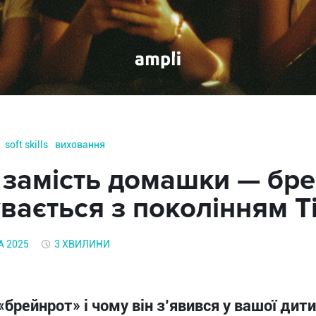
soft skills
виховання
 замість домашки — бре
вається з поколінням T
А 2025
3 ХВИЛИНИ
«брейнрот» і чому він з’явився у вашої ди