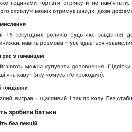
же годинами гортати стрічку й не пам’ятати, 
ого скролу»: мозок отримує швидкі дози дофамін
 мислення
ні 15-секундних роликів будь-яке завдання 
книжки, навіть розмова – усе здається «зависли
а грає з гаманцем
a Brainrot» можна купувати доповнення. Підлітк
ші «на каву» (яку чомусь п’є крокодил).
і гойдалки
злий, виграв – щасливий. І так по колу. Без стабі
ь зробити батьки
іть без лекцій