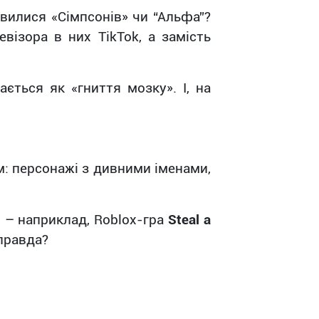
вилися «Сімпсонів» чи “Альфа”?
евізора в них TikTok, а замість
ється як «гниття мозку». І, на
м: персонажі з дивними іменами,
 – наприклад, Roblox-гра
Steal a
 правда?