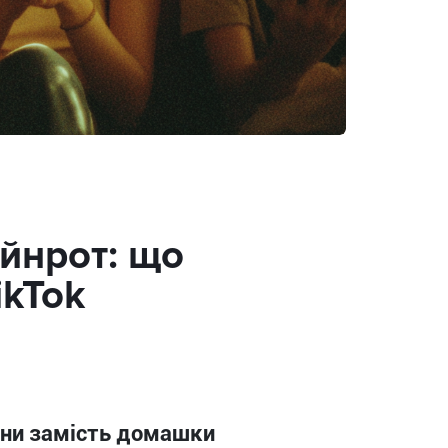
йнрот: що
ikTok
тини замість домашки