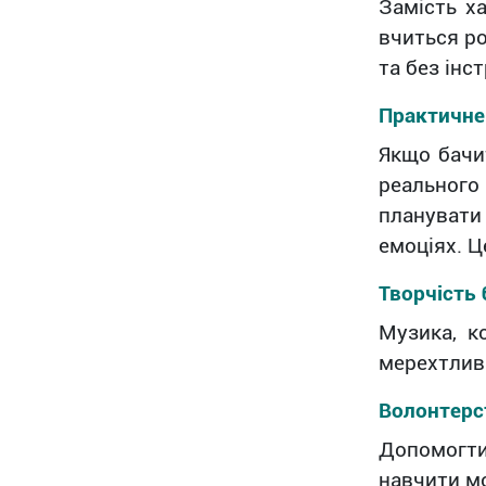
Замість х
вчиться ро
та без інс
Практичне
Якщо бачит
реального
планувати 
емоціях. Ц
Творчість 
Музика, ко
мерехтливі
Волонтерс
Допомогти 
навчити мо