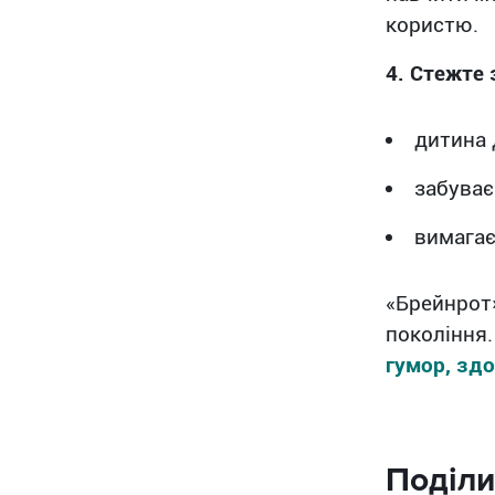
користю.
4. Стежте
дитина 
забуває
вимагає
«Брейнрот
покоління
гумор, зд
Поділи