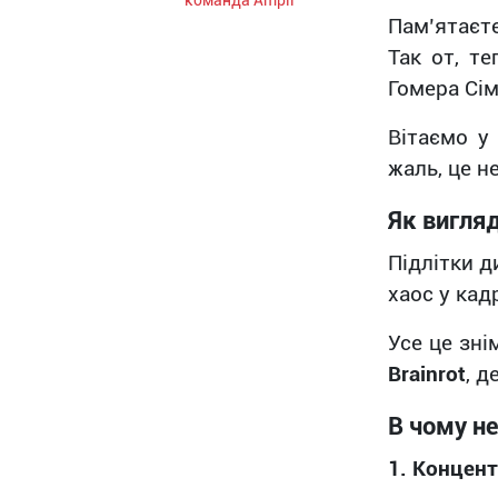
команда Ampli
Пам’ятаєт
Так от, те
Гомера Сім
Вітаємо у
жаль, це н
Як вигля
Підлітки д
хаос у кадр
Усе це зн
Brainrot
, д
В чому н
1. Концент