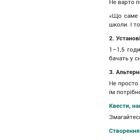
Не варто п
«Що саме 
школи. І т
2. Установ
1–1,5 год
бачать у с
3. Альтерн
Не просто 
їм потріб
Квести, на
Змагайтесь
Створення