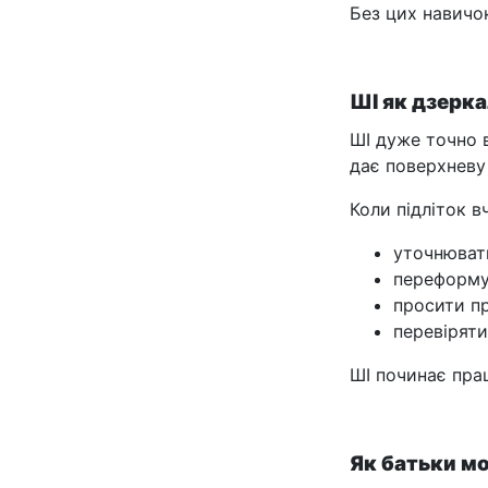
Без цих навичо
ШІ як дзерк
ШІ дуже точно 
дає поверхневу 
Коли підліток в
уточнюват
переформу
просити п
перевіряти
ШІ починає пр
Як батьки м