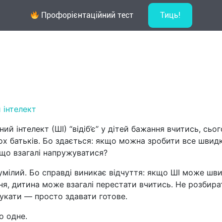
ик у навчанні: де межа між підтрим
Профорієнтаційний тест
Тиць!
лайн навчання
Новини
Контакти
 інтелект
ий інтелект (ШІ) “відіб’є” у дітей бажання вчитись, сьог
ьох батьків. Бо здається: якщо можна зробити все швид
іщо взагалі напружуватися?
умілий. Бо справді виникає відчуття: якщо ШІ може шв
ня, дитина може взагалі перестати вчитись. Не розбира
шукати — просто здавати готове.
о одне.