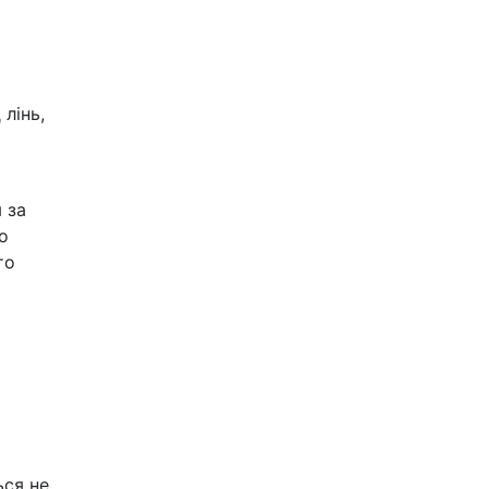
лінь,
 за
то
то
ься не