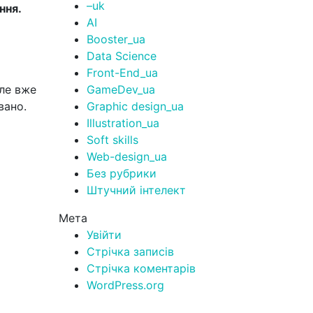
–uk
ння.
AI
Booster_ua
Data Science
Front-End_ua
але вже
GameDev_ua
вано.
Graphic design_ua
Illustration_ua
Soft skills
Web-design_ua
Без рубрики
Штучний інтелект
Мета
Увійти
Стрічка записів
Стрічка коментарів
WordPress.org