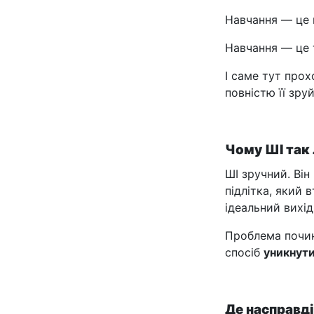
Навчання — це 
Навчання — це т
І саме тут про
повністю її зру
Чому ШІ так
ШІ зручний. Ві
підлітка, який 
ідеальний вихід
Проблема почин
спосіб
уникнути
Де насправд