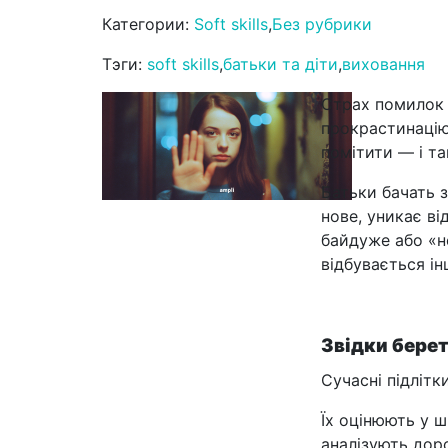
Категории:
Soft skills
,
Без рубрики
Тэги:
soft skills
,
батьки та діти
,
виховання
Страх помилок р
прокрастинацію 
помітити — і т
Батьки бачать з
нове, уникає ві
байдуже або «н
відбувається і
Звідки бере
Сучасні підлітки
Їх оцінюють у 
аналізують дор