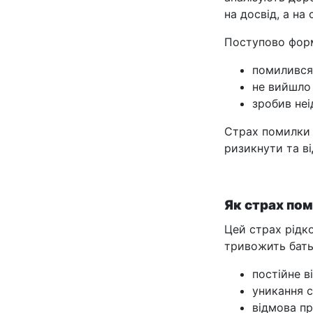
на досвід, а на
Поступово форм
помилився
не вийшло
зробив неі
Страх помилки 
ризикнути та в
Як страх по
Цей страх рідко
тривожить бать
постійне в
уникання 
відмова п