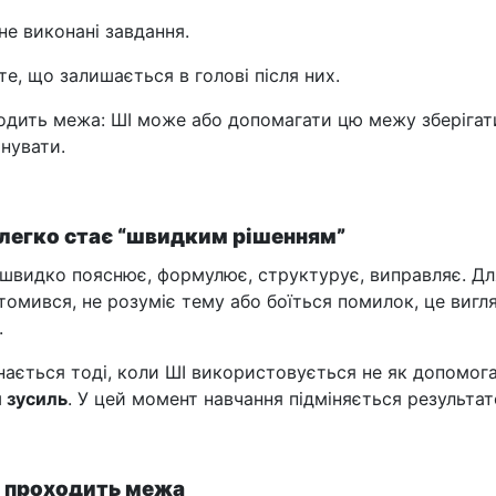
не виконані завдання.
е, що залишається в голові після них.
ходить межа: ШІ може або допомагати цю межу зберігат
йнувати.
 легко стає “швидким рішенням”
н швидко пояснює, формулює, структурує, виправляє. Дл
втомився, не розуміє тему або боїться помилок, це вигл
.
ається тоді, коли ШІ використовується не як допомога
 зусиль
. У цей момент навчання підміняється результат
і проходить межа