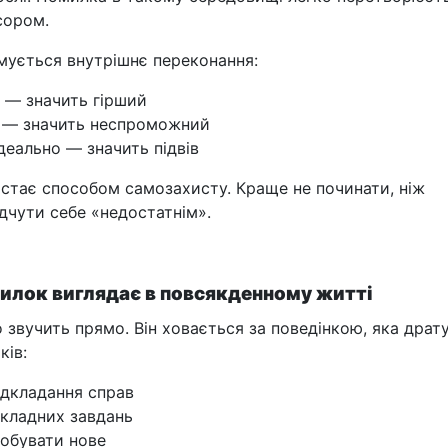
 сором.
ується внутрішнє переконання:
 — значить гірший
 — значить неспроможний
деально — значить підвів
стає способом самозахисту. Краще не починати, ніж
ідчути себе «недостатнім».
милок виглядає в повсякденному житті
 звучить прямо. Він ховається за поведінкою, яка драту
ків:
ідкладання справ
складних завдань
робувати нове