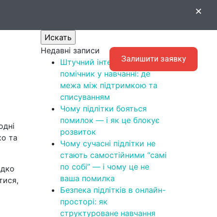
Поиск
×
кою
Искать
Недавні записи
EN
Залишити заявку
Штучний інтелект як
помічник у навчанні: де
межа між підтримкою та
списуванням
Чому підлітки бояться
помилок — і як це блокує
одні
розвиток
ко та
Чому сучасні підлітки не
стають самостійними “самі
по собі” — і чому це не
идко
ваша помилка
тися,
Безпека підлітків в онлайн-
просторі: як
структуроване навчання