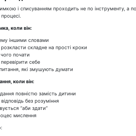
имкою і списуванням проходить не по інструменту, а п
 процесі.
ка, коли він:
ему іншими словами
 розкласти складне на прості кроки
з чого почати
 перевірити себе
питання, які змушують думати
ння, коли він:
дання повністю замість дитини
 відповідь без розуміння
вується “аби здати”
роцес мислення
: