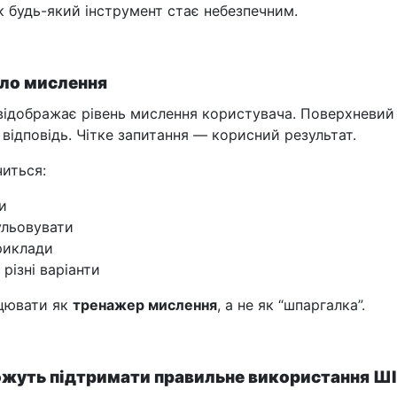
к будь-який інструмент стає небезпечним.
ало мислення
відображає рівень мислення користувача. Поверхневий
відповідь. Чітке запитання — корисний результат.
читься:
и
льовувати
риклади
 різні варіанти
ацювати як
тренажер мислення
, а не як “шпаргалка”.
ожуть підтримати правильне використання ШІ