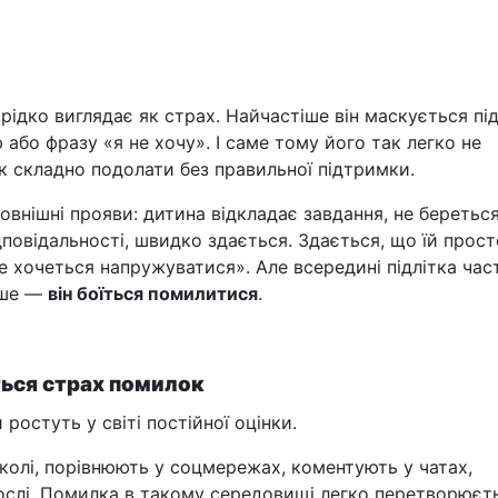
ідко виглядає як страх. Найчастіше він маскується під 
або фразу «я не хочу». І саме тому його так легко не
ак складно подолати без правильної підтримки.
овнішні прояви: дитина відкладає завдання, не береться
дповідальності, швидко здається. Здається, що їй прос
е хочеться напружуватися». Але всередині підлітка час
нше —
він боїться помилитися
.
ться страх помилок
 ростуть у світі постійної оцінки.
школі, порівнюють у соцмережах, коментують у чатах,
ослі. Помилка в такому середовищі легко перетворюєт