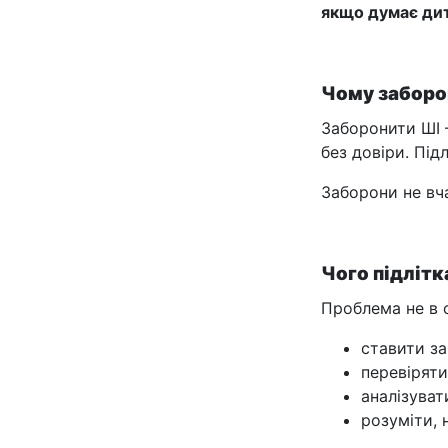
якщо думає дит
Чому заборо
Заборонити ШІ 
без довіри. Пі
Заборони не вч
Чого підлітк
Проблема не в с
ставити за
перевіряти
аналізуват
розуміти, 