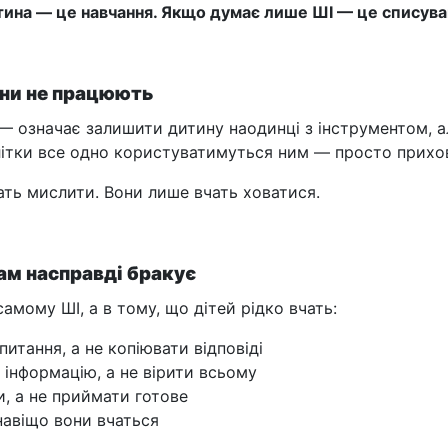
ина — це навчання. Якщо думає лише ШІ — це списува
ни не працюють
— означає залишити дитину наодинці з інструментом, 
длітки все одно користуватимуться ним — просто прихо
ать мислити. Вони лише вчать ховатися.
ам насправді бракує
амому ШІ, а в тому, що дітей рідко вчать:
питання, а не копіювати відповіді
 інформацію, а не вірити всьому
и, а не приймати готове
навіщо вони вчаться