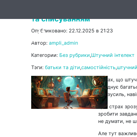
Штучний інтелект як помічн
та списуванням
Опубликовано: 22.12.2025 в 21:23
Головна
Он
Автор:
ampli_admin
Категории:
Без рубрики
,
Штучний інтелект
Тэги:
батьки та діти
,
самостійність
,
штучний
Страх, що штучн
об’єднує багат
без зусиль, нав
Цей страх зроз
зробити завдан
не думати, не 
Але тут важлив