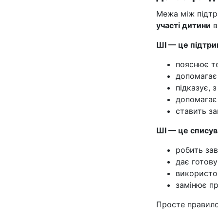
Межа між підтр
участі дитини
в
ШІ — це підтрим
пояснює т
допомагає
підказує, 
допомагає
ставить за
ШІ — це списува
робить зав
дає готову
використо
замінює п
Просте правило