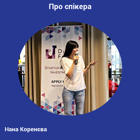
Про спікера
Нана Коренєва