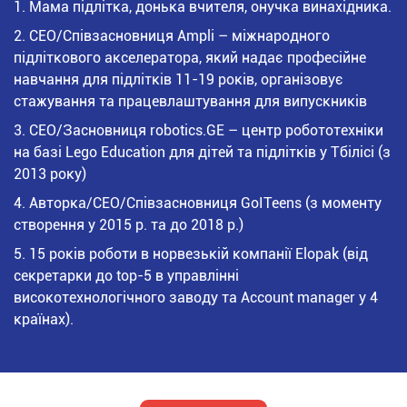
М
ама підлітка, донька вчителя, онучка винахідника.
CEO/Співзасновниця Ampli – міжнародного
підліткового акселератора, який надає професійне
навчання для підлітків 11-19 років, організовує
стажування та працевлаштування для випускників
CEO/Засновниця robotics.GE – центр робототехніки
на базі Lego Education для дітей та підлітків у Тбілісі (з
2013 року)
Авторка/CEO/Співзасновниця GoITeens (з моменту
створення у 2015 р. та до 2018 р.)
15 років роботи в норвезькій компанії Elopak (від
секретарки до top-5 в управлінні
високотехнологічного заводу та Account manager у 4
країнах).