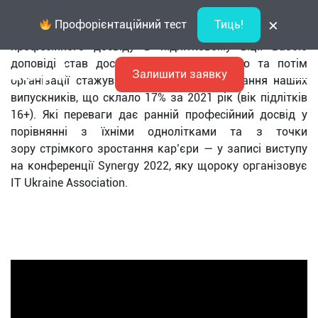
×
Профорієнтаційний тест
Тиць!
Виступ CEO/Co-founder Ampli, Нани
Коренєвої
, на тему
професійного досвіду в підлітковому віці. Базою
доповіді став досвід Ampli по навчанню та потім
Залишити заявку
організації стажування та працевлаштування наших
випускників, що склало 17% за 2021 рік (вік підлітків
16+). Які переваги дає ранній професійний досвід у
порівнянні з їхніми однолітками та з точки
зору стрімкого зростання кар’єри — у записі виступу
на конференції Synergy 2022, яку щороку організовує
IT Ukraine Association.