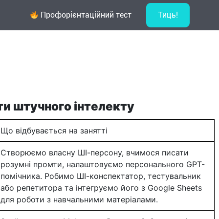
Профорієнтаційний тест
Тиць!
лайн навчання
Новини
Контакти
и штучного інтелекту
Що відбувається на занятті
Створюємо власну ШІ-персону, вчимося писати
розумні промти, налаштовуємо персонального GPT-
помічника. Робимо ШІ-конспектатор, тестувальник
або репетитора та інтегруємо його з Google Sheets
для роботи з навчальними матеріалами.