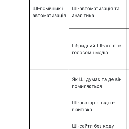
ШІ-помічник і
ШІ-автоматизація та
автоматизація
аналітика
Гібридний ШІ-агент із
голосом і медіа
Як ШІ думає та де він
помиляється
ШІ-аватар + відео-
візитівка
ШІ-сайти без коду