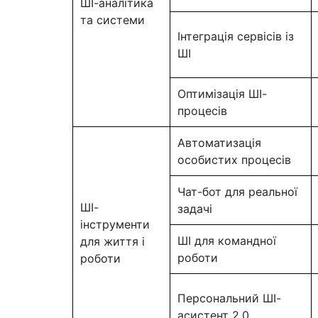
ШІ-аналітика
та системи
Інтеграція сервісів із
ШІ
Оптимізація ШІ-
процесів
Автоматизація
особистих процесів
Чат-бот для реальної
ШІ-
задачі
інструменти
ШІ для командної
для життя і
роботи
роботи
Персональний ШІ-
асистент 2.0