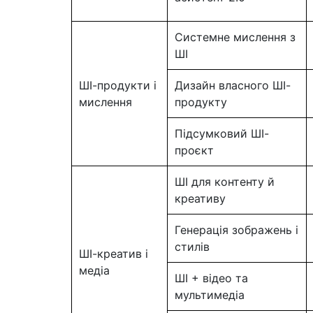
Системне мислення з
ШІ
ШІ-продукти і
Дизайн власного ШІ-
мислення
продукту
Підсумковий ШІ-
проєкт
ШІ для контенту й
креативу
Генерація зображень і
стилів
ШІ-креатив і
медіа
ШІ + відео та
мультимедіа