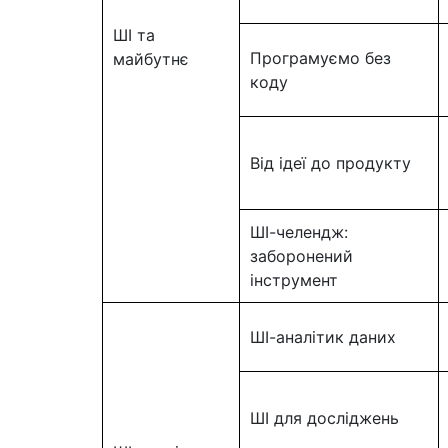
ШІ та
Програмуємо без
майбутнє
коду
Від ідеї до продукту
ШІ-челендж:
заборонений
інструмент
ШІ-аналітик даних
ШІ для досліджень