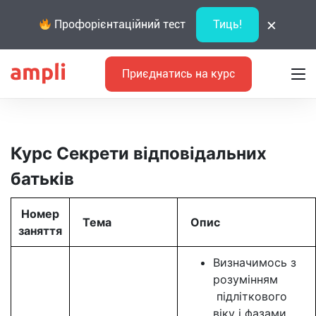
×
Профорієнтаційний тест
Тиць!
Приєднатись на курс
Курс Секрети відповідальних
батьків
Номер
Тема
Опис
заняття
Визначимось з
розумінням
підліткового
віку і фазами