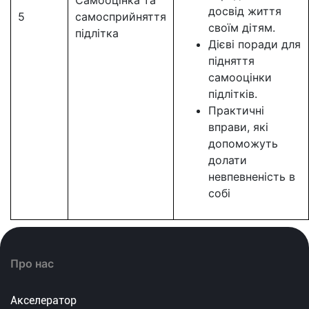
Самооцінка та
досвід життя
5
самосприйняття
своїм дітям.
підлітка
Дієві поради для
підняття
самооцінки
підлітків.
Практичні
вправи, які
допоможуть
долати
невпевненість в
собі
Про нас
Акселератор