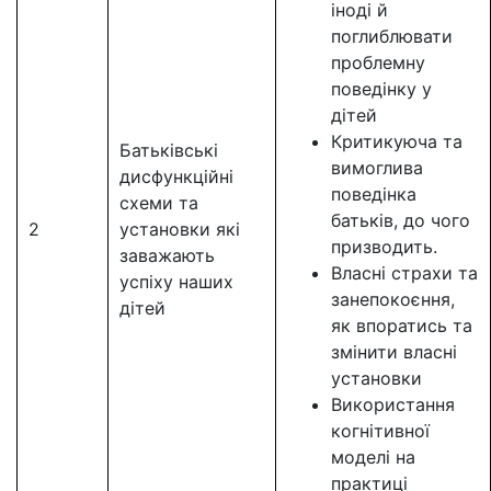
іноді й
поглиблювати
проблемну
поведінку у
дітей
Критикуюча та
Батьківські
вимоглива
дисфункційні
поведінка
схеми та
батьків, до чого
2
установки які
призводить.
заважають
Власні страхи та
успіху наших
занепокоєння,
дітей
як впоратись та
змінити власні
установки
Використання
когнітивної
моделі на
практиці