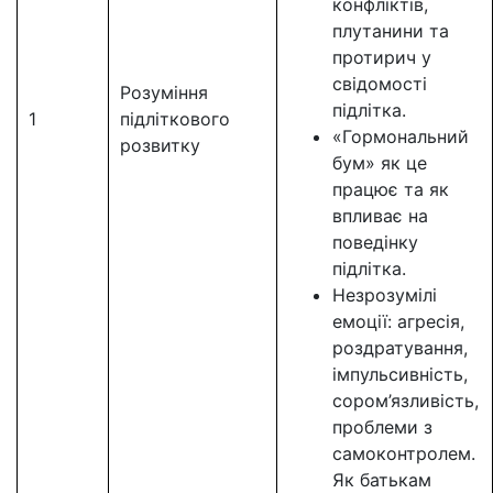
конфліктів,
плутанини та
протирич у
свідомості
Розуміння
підлітка.
1
підліткового
«Гормональний
розвитку
бум» як це
працює та як
впливає на
поведінку
підлітка.
Незрозумілі
емоції: агресія,
роздратування,
імпульсивність,
сором’язливість,
проблеми з
самоконтролем.
Як батькам