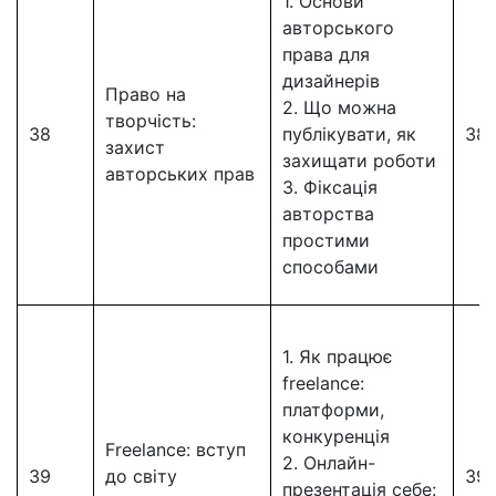
1. Основи
авторського
права для
дизайнерів
Право на
2. Що можна
творчість:
38
публікувати, як
38
захист
захищати роботи
авторських прав
3. Фіксація
авторства
простими
способами
1. Як працює
freelance:
платформи,
конкуренція
Freelance: вступ
2. Онлайн-
39
до світу
39
презентація себе: