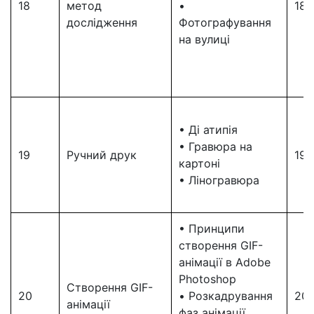
18
метод
•
18
дослідження
Фотографування
на вулиці
• Ді атипія
• Гравюра на
19
Ручний друк
19
картоні
• Ліногравюра
• Принципи
створення GIF-
анімації в Adobe
Photoshop
Створення GIF-
20
• Розкадрування
20
анімації
фаз анімації