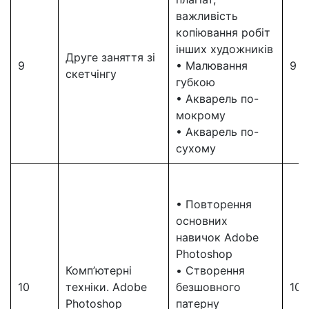
важливість
копіювання робіт
інших художників
Друге заняття зі
9
• Малювання
9
скетчінгу
губкою
• Акварель по-
мокрому
• Акварель по-
сухому
• Повторення
основних
навичок Adobe
Photoshop
Комп’ютерні
• Створення
10
техніки. Adobe
безшовного
10
Photoshop
патерну