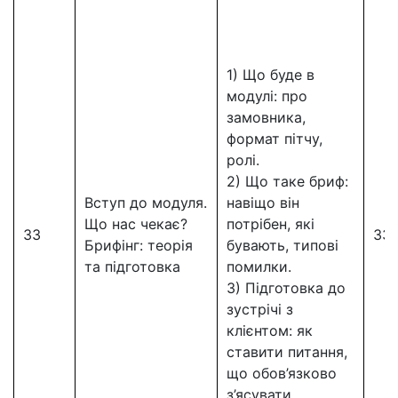
1) Що буде в
модулі: про
замовника,
формат пітчу,
ролі.
2) Що таке бриф:
Вступ до модуля.
навіщо він
Що нас чекає?
потрібен, які
33
33
Брифінг: теорія
бувають, типові
та підготовка
помилки.
3) Підготовка до
зустрічі з
клієнтом: як
ставити питання,
що обов’язково
з’ясувати.