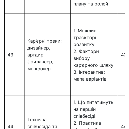
плану та ролей
1. Можливі
траєкторії
Кар’єрні треки:
розвитку
дизайнер,
2. Фактори
43
артдир,
43
вибору
фрилансер,
кар’єрного шляху
менеджер
3. Інтерактив:
мапа варіантів
1. Що питатимуть
на першій
співбесіді
Технічна
2. Практика
44
співбесіда та
44