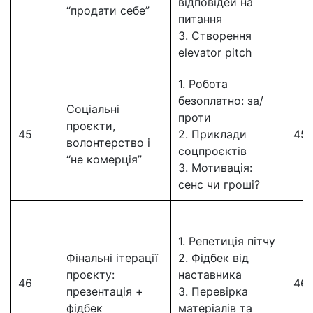
відповідей на
“продати себе”
питання
3. Створення
elevator pitch
1. Робота
безоплатно: за/
Соціальні
проти
проєкти,
45
2. Приклади
45
волонтерство і
соцпроєктів
“не комерція”
3. Мотивація:
сенс чи гроші?
1. Репетиція пітчу
Фінальні ітерації
2. Фідбек від
проєкту:
наставника
46
46
презентація +
3. Перевірка
фідбек
матеріалів та