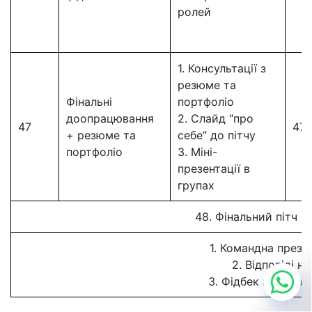
ролей
1. Консультації з
резюме та
Фінальні
портфоліо
доопрацювання
2. Слайд “про
47
47
+ резюме та
себе” до пітчу
портфоліо
3. Міні-
презентації в
групах
48.
Фінальний пітч 
1. Командна презе
2. Відповіді н
3. Фідбек клієнта 