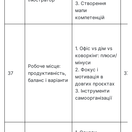
3. Створення
мапи
компетенцій
1. Офіс vs дім vs
коворкінг: плюси/
мінуси
Робоче місце:
2. Фокус і
37
продуктивність,
37
мотивація в
баланс і варіанти
довгих проєктах
3. Інструменти
самоорганізації