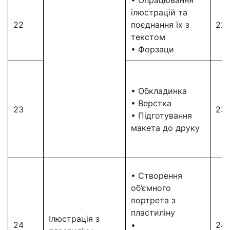
• Опрацювання
ілюстрацій та
22
поєднання їх з
22
текстом
• Форзаци
• Обкладинка
• Верстка
23
23
• Підготування
макета до друку
• Створення
об’ємного
портрета з
пластиліну
Ілюстрація з
24
•
24