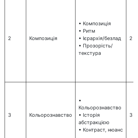
• Композиція
• Ритм
2
Композиція
• Ієрархія/безлад
2
• Прозорість/
текстура
•
Кольорознавство
3
Кольорознавство
• Історія
3
абстракцією
• Контраст, нюанс