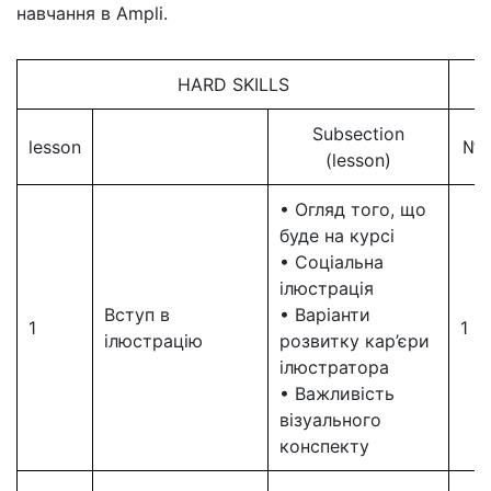
навчання в Ampli.
HARD SKILLS
Subsection
lesson
№
(lesson)
• Огляд того, що
буде на курсі
• Соціальна
ілюстрація
Вступ в
• Варіанти
1
1
ілюстрацію
розвитку кар’єри
ілюстратора
• Важливість
візуального
конспекту