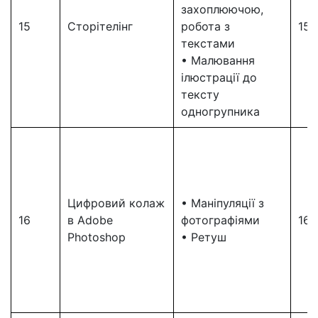
захоплюючою,
15
Сторітелінг
робота з
15
текстами
• Малювання
ілюстрації до
тексту
одногрупника
Цифровий колаж
• Маніпуляції з
16
в Adobe
фотографіями
16
Photoshop
• Ретуш