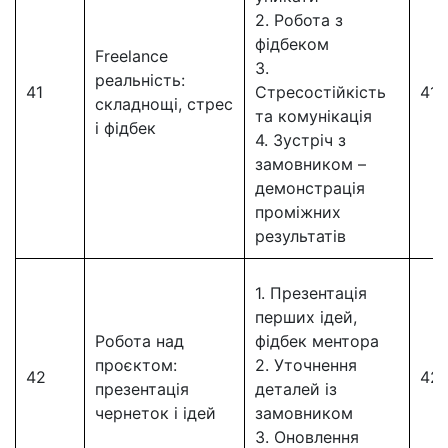
2. Робота з
фідбеком
Freelance
3.
реальність:
41
Стресостійкість
41
складнощі, стрес
та комунікація
і фідбек
4. Зустріч з
замовником –
демонстрація
проміжних
результатів
1. Презентація
перших ідей,
Робота над
фідбек ментора
проєктом:
2. Уточнення
42
42
презентація
деталей із
чернеток і ідей
замовником
3. Оновлення