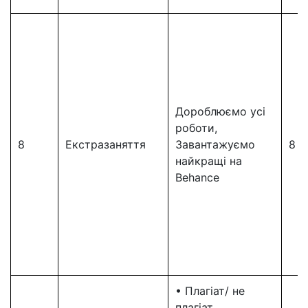
Дороблюємо усі
роботи,
8
Екстразаняття
Завантажуємо
8
найкращі на
Behance
• Плагіат/ не
плагіат,