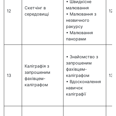
• Швидкісне
Скетчінг в
малювання
12
12
середовищі
• Малювання з
незвичного
ракурсу
• Малювання
панорами
• Знайомство з
запрошеним
Каліграфія з
фахівцем-
запрошеним
13
каліграфом
13
фахівцем-
• Вдосконалення
каліграфом
навичок
каліграфії