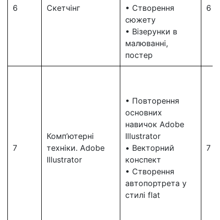
6
Скетчінг
• Створення
6
сюжету
• Візерунки в
малюванні,
постер
• Повторення
основних
навичок Adobe
Комп’ютерні
Illustrator
7
техніки. Adobe
• Векторний
7
Illustrator
конспект
• Створення
автопортрета у
стилі flat