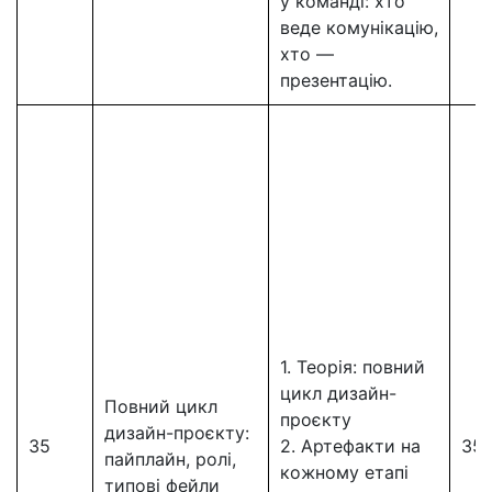
у команді: хто
веде комунікацію,
хто —
презентацію.
1. Теорія: повний
цикл дизайн-
Повний цикл
проєкту
дизайн-проєкту:
35
2. Артефакти на
35
пайплайн, ролі,
кожному етапі
типові фейли