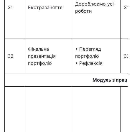
Дороблюємо усі
31
Екстразаняття
31
роботи
Фінальна
• Перегляд
32
презентація
портфоліо
32
портфоліо
• Рефлексія
Модуль з праце