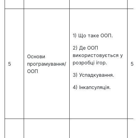
1) Що таке ООП.
2) Де ООП
використовується у
Основи
розробці ігор.
5
програмування/
5
ООП
3) Успадкування.
4) Інкапсуляція.