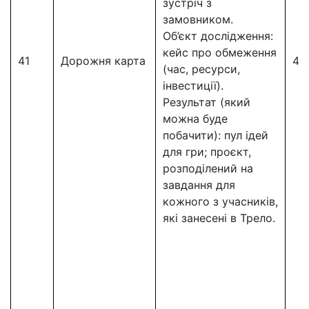
зустріч з
замовником.
Об’єкт дослідження:
кейс про обмеження
41
Дорожня карта
41
(час, ресурси,
інвестиції).
Результат (який
можна буде
побачити): пул ідей
для гри; проєкт,
розподілений на
завдання для
кожного з учасників,
які занесені в Трело.