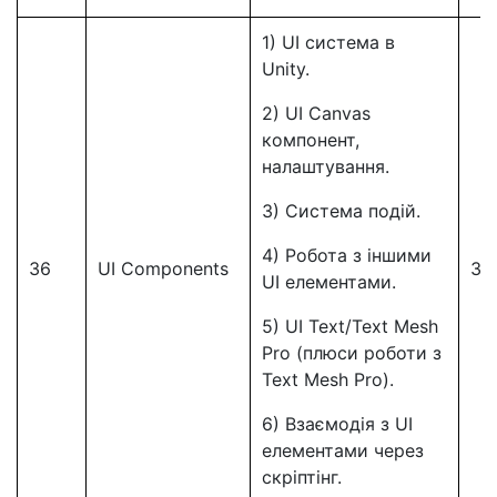
1) UI система в
Unity.
2) UI Canvas
компонент,
налаштування.
3) Система подій.
4) Робота з іншими
36
UI Components
36
UI елементами.
5) UI Text/Text Mesh
Pro (плюси роботи з
Text Mesh Pro).
6) Взаємодія з UI
елементами через
скріптінг.