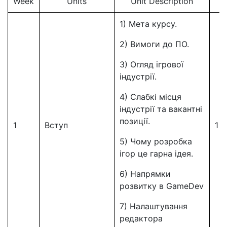
Week
Units
Unit Description
1) Мета курсу.
2) Вимоги до ПО.
3) Огляд ігрової
індустрії.
4) Слабкі місця
індустрії та вакантні
позиції.
1
Вступ
1
5) Чому розробка
ігор це гарна ідея.
6) Напрямки
розвитку в GameDev
7) Налаштування
редактора