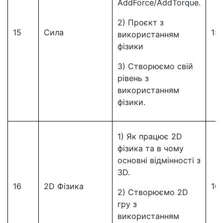
AddForce/AddTorque.
2) Проєкт з
15
Сила
15
використанням
фізики
3) Створюємо свій
рівень з
використанням
фізики.
1) Як працює 2D
фізика та в чому
основні відмінності з
3D.
16
2D Фізика
16
2) Створюємо 2D
гру з
використанням