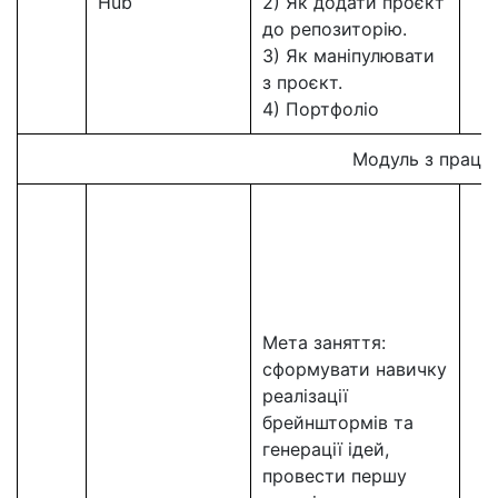
Hub
2) Як додати проєкт
до репозиторію.
3) Як маніпулювати
з проєкт.
4) Портфоліо
Модуль з праце
Мета заняття:
сформувати навичку
реалізації
брейнштормів та
генерації ідей,
провести першу