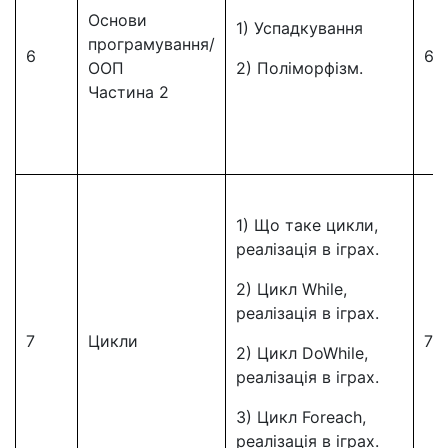
Основи
1) Успадкування
програмування/
6
6
ООП
2) Поліморфізм.
Частина 2
1) Що таке цикли,
реалізація в іграх.
2) Цикл While,
реалізація в іграх.
7
Цикли
7
2) Цикл DoWhile,
реалізація в іграх.
3) Цикл Foreach,
реалізація в іграх.