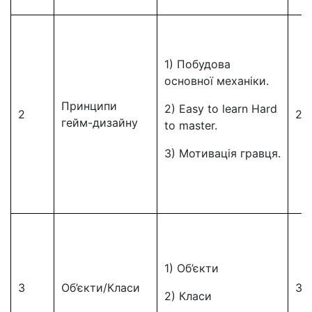
1) Побудова
основної механіки.
Принципи
2) Easy to learn Hard
2
2
гейм-дизайну
to master.
3) Мотивація гравця.
1) Об’єкти
3
Об’єкти/Класи
3
2) Класи