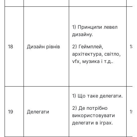
1) Принципи левел
дизайну.
18
Дизайн рівнів
2) Геймплей,
18
архітектура, світло,
vfx, музика і т.д..
1) Що таке делегати.
2) Де потрібно
19
Делегати
19
використовувати
делегати в іграх.