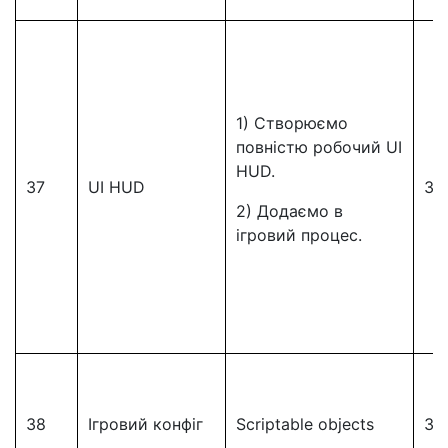
1) Створюємо
повністю робочий UI
HUD.
37
UI HUD
37
2) Додаємо в
ігровий процес.
38
Ігровий конфіг
Scriptable objects
38