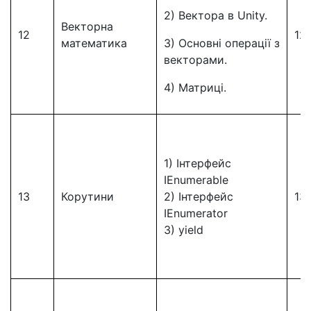
2) Вектора в Unity.
Векторна
12
12
математика
3) Основні операції з
векторами.
4) Матриці.
1) Інтерфейс
IEnumerable
13
Корутини
2) Інтерфейс
13
IEnumerator
3) yield