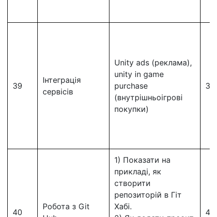
Unity ads (реклама),
unity in game
Інтеграція
39
purchase
39
сервісів
(внутрішньоігрові
покупки)
1) Показати на
прикладі, як
створити
репозиторій в Гіт
Робота з Git
Хабі.
40
40