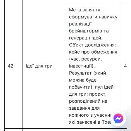
Мета заняття:
сформувати навичку
реалізації
брейнштормів та
генерації ідей.
Об’єкт дослідження:
кейс про обмеження
(час, ресурси,
42
Ідеї для гри
інвестиції).
42
Результат (який
можна буде
побачити): пул ідей
для гри; проєкт,
розподілений на
завдання для
кожного з учасників,
які занесені в Трело.