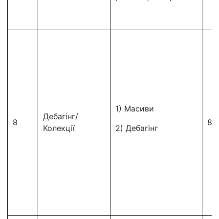
1) Масиви
Дебагінг/
8
8
Колекції
2) Дебагінг