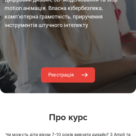
motion анімація. Власна кібербезпека,
компʼютерна грамотність, приручення
інструментів штучного інтелекту
Реєстрація
Про курс
Чи можуть діти віком 7-10 років вивчати дизайн? З Ampli та