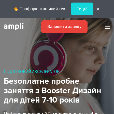
×
Профорієнтаційний тест
Тиць!
Залишити заявку
ПІДЛІТКОВИЙ АКСЕЛЕРАТОР
Безоплатне пробне
заняття з Booster Дизайн
для дітей 7-10 років
Цифровий дизайн, 3D-моделювання та stop