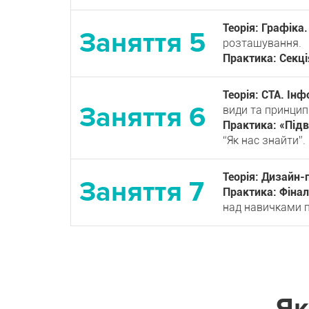
Теорія: Графіка
розташування.
Практика: Секці
Теорія: CTA. Ін
види та принцип
Практика: «Підв
“Як нас знайти”.
Теорія: Дизайн-
Практика: Фінал
над навичками п
Як