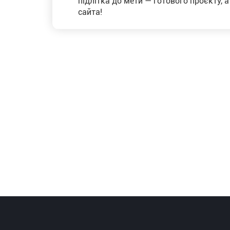
підлітка до мети — готового проєкту, 
сайта!