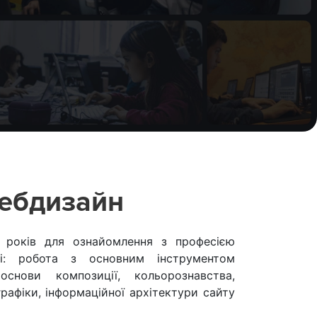
Вебдизайн
19 років для ознайомлення з професією
сі: робота з основним інструментом
основи композиції, кольорознавства,
 графіки, інформаційної архітектури сайту