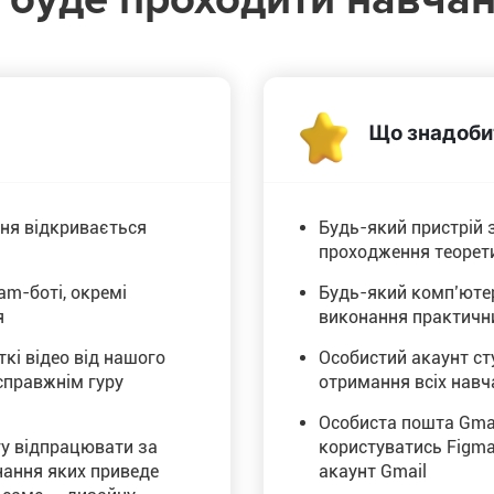
Що знадобит
ння відкривається
Будь-який пристрій 
проходження теорет
am-боті, окремі
Будь-який комп’ютер
я
виконання практични
кі відео від нашого
Особистий акаунт ст
справжнім гуру
отримання всіх навч
Особиста пошта Gma
у відпрацювати за
користуватись Figma
нання яких приведе
акаунт Gmail