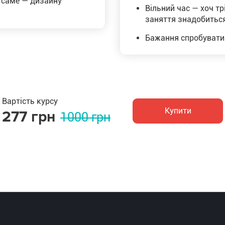
а саме — дизайну
Вільний час — хоч т
заняття знадобиться
Бажання спробувати 
Вартість курсу
Купити
277 грн
1000 грн