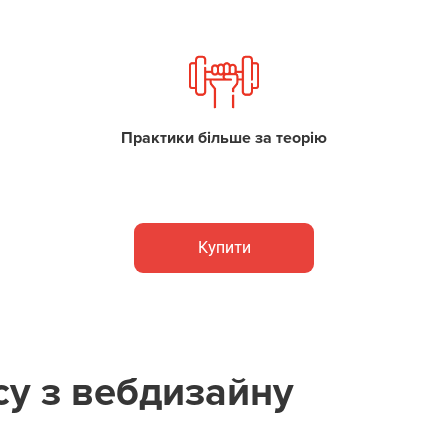
Практики більше за теорію
Купити
су з вебдизайну