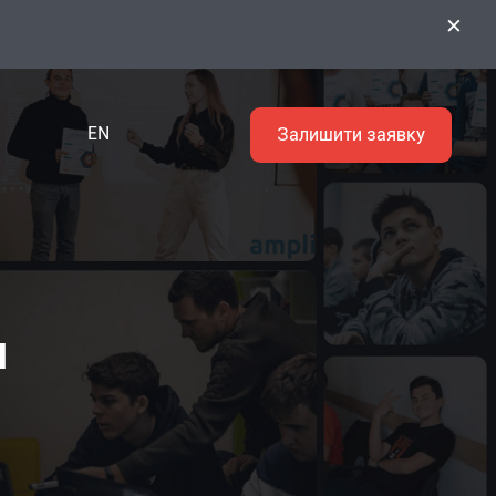
×
EN
Залишити заявку
н