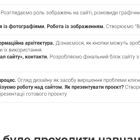
.
Розглядаємо роль зображень на сайті, різновиди графічни
я із фотографіями. Робота із зображенням.
Створюємо “В
формаційна архітектура.
Дізнаємося, як кнопки можуть зроб
и їх використання.
ал сайту», контакти.
Розробляємо фінальний блок сайту з
процес.
Огляд дизайну як засобу вирішення проблеми клієнта
ізуємо роботу над сайтом. Як презентувати проєкт?
Створ
резентації готового проєкту.
 буде проходити навча