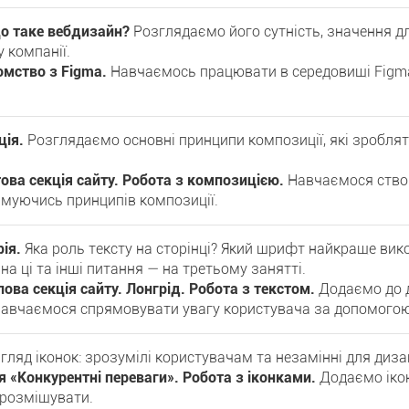
Що таке вебдизайн?
Розглядаємо його сутність, значення дл
у компанії.
омство з Figma.
Навчаємось працювати в середовищі Figma,
ція.
Розглядаємо основні принципи композиції, які зробля
ова секція сайту. Робота з композицією.
Навчаємося створ
имуючись принципів композиції.
ія.
Яка роль тексту на сторінці? Який шрифт найкраще ви
 на ці та інші питання — на третьому занятті.
ова секція сайту. Лонгрід. Робота з текстом.
Додаємо до д
 навчаємося спрямовувати увагу користувача за допомогою
гляд іконок: зрозумілі користувачам та незамінні для диза
я «Конкурентні переваги». Робота з іконками.
Додаємо ікон
 розміщувати.