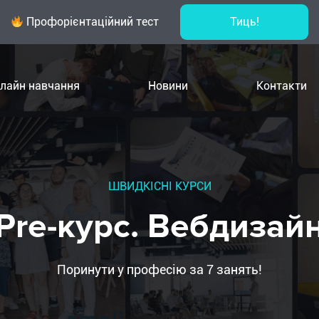
Профорієнтаційний тест
Тиць!
лайн навчання
Новини
Контакти
ШВИДКІСНІ КУРСИ
Pre-курс. Вебдизай
Поринути у професію за 7 занять!