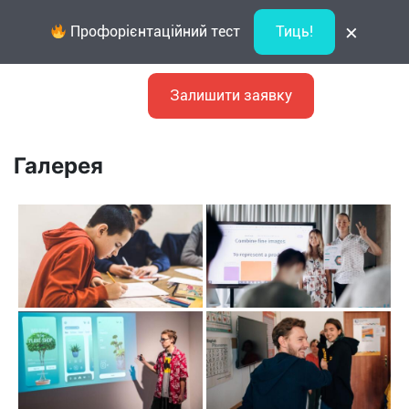
×
Профорієнтаційний тест
Тиць!
Залишити заявку
Галерея