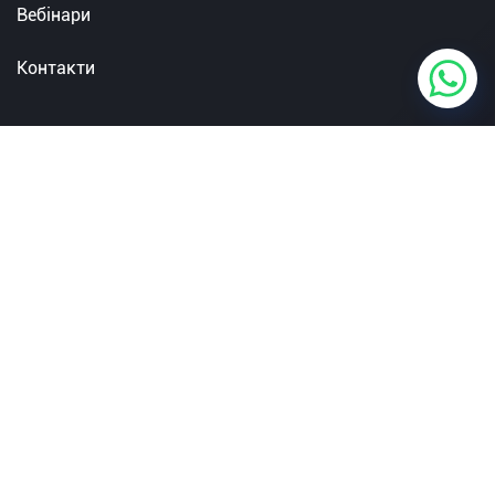
Вебінари
Контакти
Онлайн начання
Графічний дизайн
Створення сайтів Front-
End
Розробка ігор GameDev
Аніме для підлітків
Ілюстрація
Самостійність
Вебдизайн
Facebook
Instagram