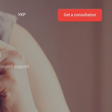
УКР
Get a consultation
n
project support