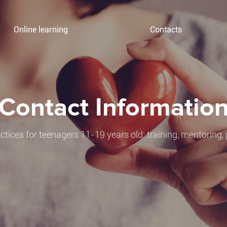
Online learning
Contacts
Contact Informatio
ctices for teenagers 11-19 years old: training, mentoring, 