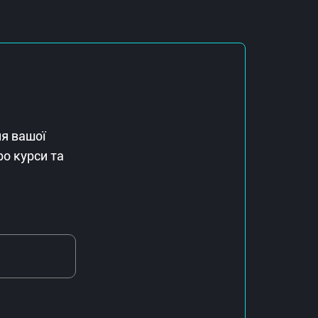
ля вашої
ро курси та