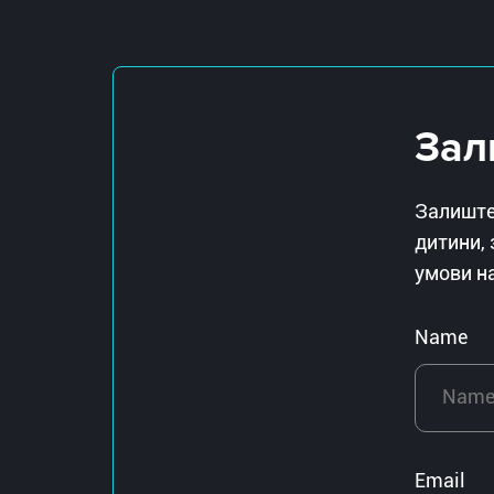
Зал
Залиште,
дитини, 
умови н
Name
Email