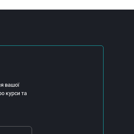
ля вашої
ро курси та