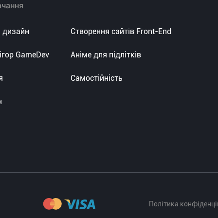
ачання
 дизайн
Створення сайтів Front-End
ігор GameDev
Аніме для підлітків
я
Самостійність
н
Політика конфіденці