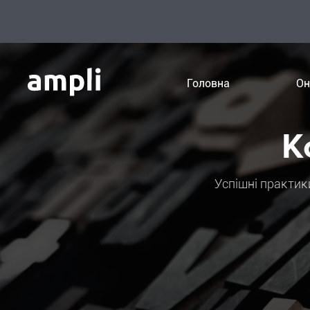
Головна
Он
К
Успішні практики