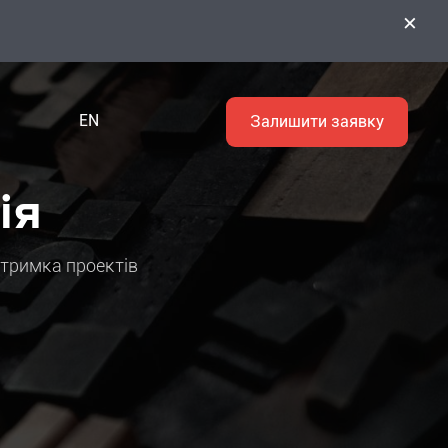
×
EN
Залишити заявку
ія
ідтримка проектів