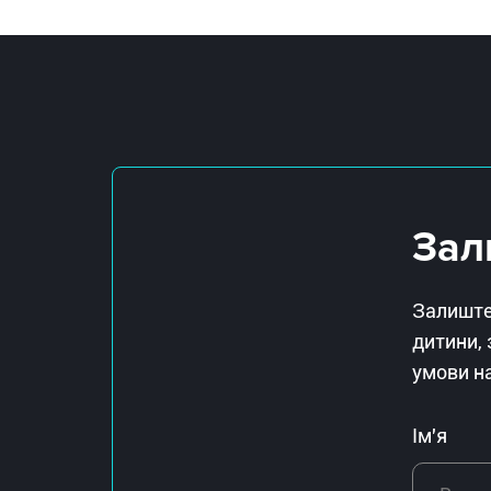
Зал
Залиште,
дитини, 
умови н
Ім'я